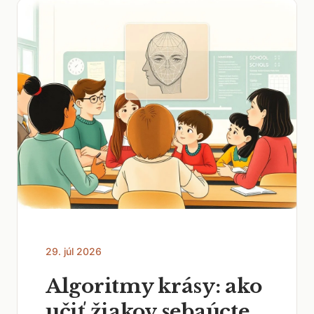
29. júl 2026
Algoritmy krásy: ako
učiť žiakov sebaúcte