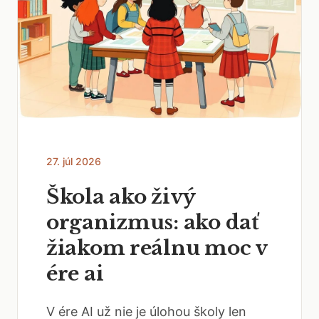
27. júl 2026
Škola ako živý
organizmus: ako dať
žiakom reálnu moc v
ére ai
V ére AI už nie je úlohou školy len