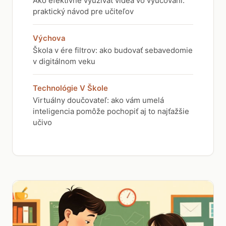
Ako efektívne využívať videá vo vyučovaní:
praktický návod pre učiteľov
Výchova
Škola v ére filtrov: ako budovať sebavedomie
v digitálnom veku
Technológie V Škole
Virtuálny doučovateľ: ako vám umelá
inteligencia pomôže pochopiť aj to najťažšie
učivo