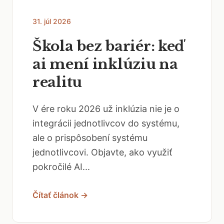
31. júl 2026
Škola bez bariér: keď
ai mení inklúziu na
realitu
V ére roku 2026 už inklúzia nie je o
integrácii jednotlivcov do systému,
ale o prispôsobení systému
jednotlivcovi. Objavte, ako využiť
pokročilé AI...
Čítať článok →