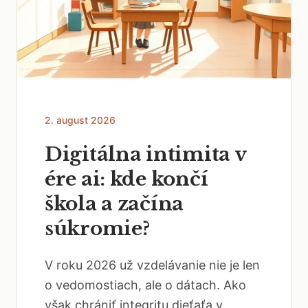
2. august 2026
Digitálna intimita v
ére ai: kde končí
škola a začína
súkromie?
V roku 2026 už vzdelávanie nie je len
o vedomostiach, ale o dátach. Ako
však chrániť integritu dieťaťa v