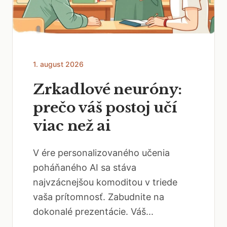
1. august 2026
Zrkadlové neuróny:
prečo váš postoj učí
viac než ai
V ére personalizovaného učenia
poháňaného AI sa stáva
najvzácnejšou komoditou v triede
vaša prítomnosť. Zabudnite na
dokonalé prezentácie. Váš...