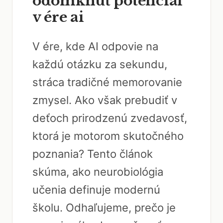
odomknúť potenciál
v ére ai
V ére, kde AI odpovie na
každú otázku za sekundu,
stráca tradičné memorovanie
zmysel. Ako však prebudiť v
deťoch prirodzenú zvedavosť,
ktorá je motorom skutočného
poznania? Tento článok
skúma, ako neurobiológia
učenia definuje modernú
školu. Odhaľujeme, prečo je