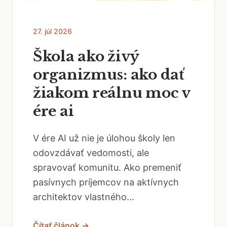
27. júl 2026
Škola ako živý
organizmus: ako dať
žiakom reálnu moc v
ére ai
V ére AI už nie je úlohou školy len
odovzdávať vedomosti, ale
spravovať komunitu. Ako premeniť
pasívnych príjemcov na aktívnych
architektov vlastného...
Čítať článok →