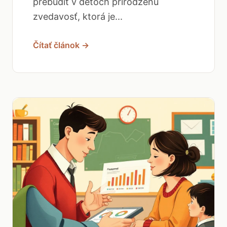
prebudiť v deťoch prirodzenú
zvedavosť, ktorá je...
Čítať článok →