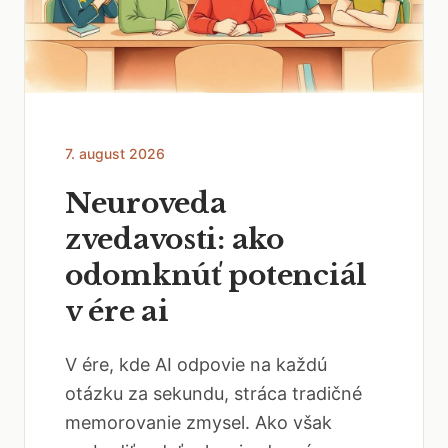
7. august 2026
Neuroveda
zvedavosti: ako
odomknúť potenciál
v ére ai
V ére, kde AI odpovie na každú
otázku za sekundu, stráca tradičné
memorovanie zmysel. Ako však