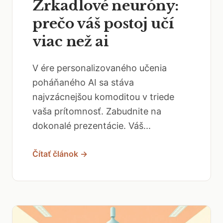
Zrkadlové neuróny:
prečo váš postoj učí
viac než ai
V ére personalizovaného učenia
poháňaného AI sa stáva
najvzácnejšou komoditou v triede
vaša prítomnosť. Zabudnite na
dokonalé prezentácie. Váš...
Čítať článok →