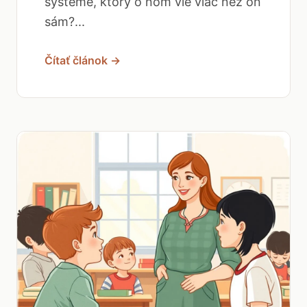
systéme, ktorý o ňom vie viac než on
sám?...
Čítať článok →