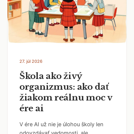
27. júl 2026
Škola ako živý
organizmus: ako dať
žiakom reálnu moc v
ére ai
V ére AI už nie je úlohou školy len
odovzdávať vedomosti, ale