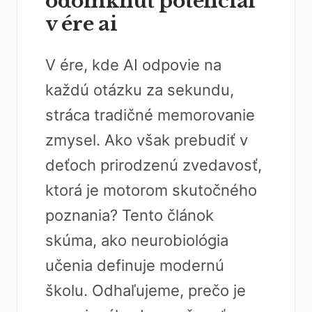
odomknúť potenciál
v ére ai
V ére, kde AI odpovie na
každú otázku za sekundu,
stráca tradičné memorovanie
zmysel. Ako však prebudiť v
deťoch prirodzenú zvedavosť,
ktorá je motorom skutočného
poznania? Tento článok
skúma, ako neurobiológia
učenia definuje modernú
školu. Odhaľujeme, prečo je