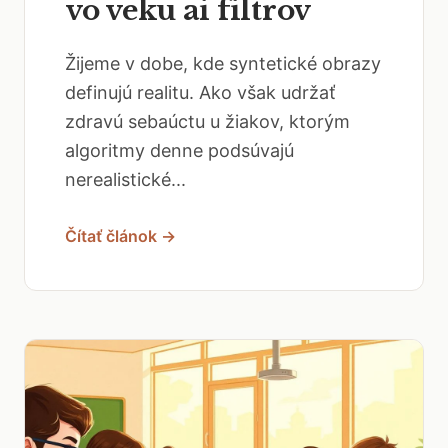
vo veku ai filtrov
Žijeme v dobe, kde syntetické obrazy
definujú realitu. Ako však udržať
zdravú sebaúctu u žiakov, ktorým
algoritmy denne podsúvajú
nerealistické...
Čítať článok →