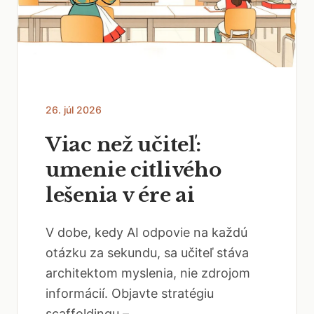
26. júl 2026
Viac než učiteľ:
umenie citlivého
lešenia v ére ai
V dobe, kedy AI odpovie na každú
otázku za sekundu, sa učiteľ stáva
architektom myslenia, nie zdrojom
informácií. Objavte stratégiu
scaffoldingu –...