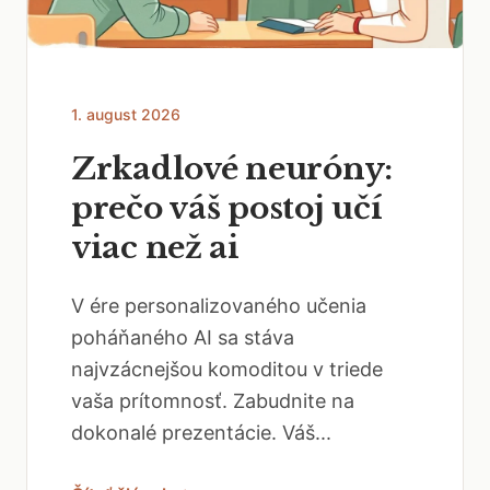
1. august 2026
Zrkadlové neuróny:
prečo váš postoj učí
viac než ai
V ére personalizovaného učenia
poháňaného AI sa stáva
najvzácnejšou komoditou v triede
vaša prítomnosť. Zabudnite na
dokonalé prezentácie. Váš...