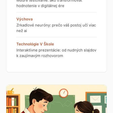
Múdre testovanie: ako transformovať
hodnotenie v digitálnej ére
Výchova
Zrkadlové neuróny: prečo váš postoj učí viac
než ai
Technológie V Škole
Interaktívne prezentácie: od nudných slajdov
k zaujímavým rozhovorom