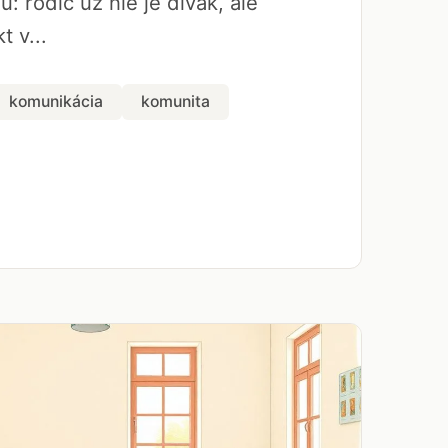
u: rodič už nie je divák, ale
t v...
komunikácia
komunita