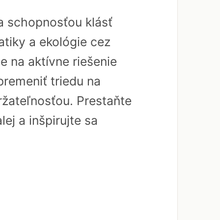
a schopnosťou klásť
tiky a ekológie cez
 na aktívne riešenie
premeniť triedu na
ržateľnosťou. Prestaňte
ej a inšpirujte sa