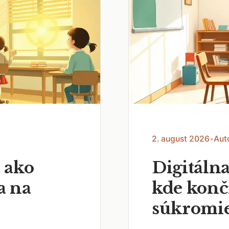
2. august 2026
•
Aut
 ako
Digitálna
a na
kde končí
súkromi