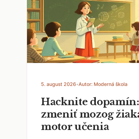
5. august 2026
•
Autor: Moderná škola
Hacknite dopamín:
zmeniť mozog žiak
motor učenia