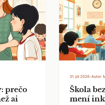
31. júl 2026
•
Autor: 
: prečo
Škola bez
než ai
mení ink