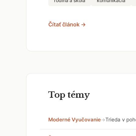
rodina a škola
komunikácia
Čítať článok →
Top témy
Moderné Vyučovanie
Trieda v poh
→