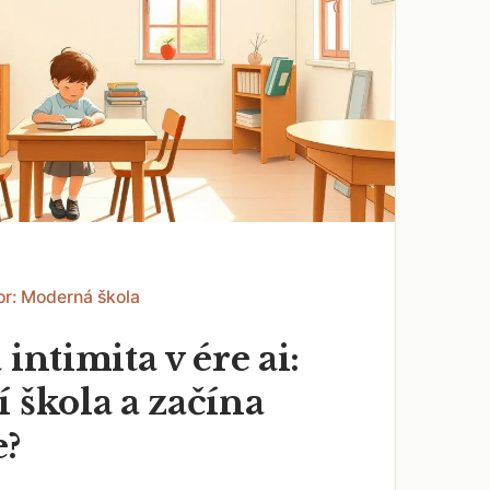
or: Moderná škola
 intimita v ére ai:
 škola a začína
e?