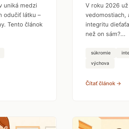
ov uniká medzi
V roku 2026 už 
 odučiť látku –
vedomostiach, a
y. Tento článok
integritu dieťať
než on sám?...
súkromie
int
výchova
Čítať článok →