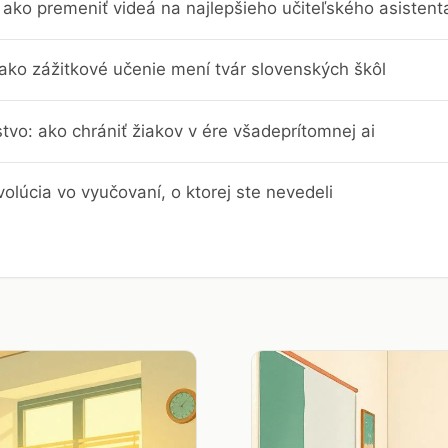
ako premeniť videá na najlepšieho učiteľského asistent
 ako zážitkové učenie mení tvár slovenských škôl
stvo: ako chrániť žiakov v ére všadeprítomnej ai
evolúcia vo vyučovaní, o ktorej ste nevedeli