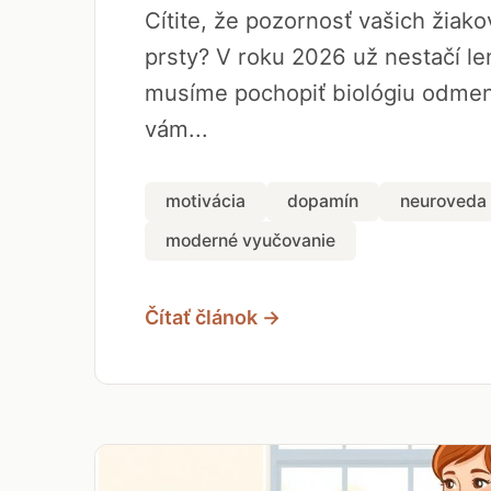
Cítite, že pozornosť vašich žiak
prsty? V roku 2026 už nestačí len
musíme pochopiť biológiu odmen
vám...
motivácia
dopamín
neuroveda
moderné vyučovanie
Čítať článok →