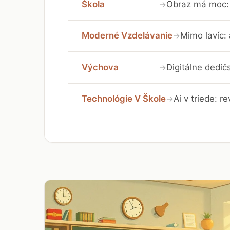
Škola
Obraz má moc: 
→
Moderné Vzdelávanie
Mimo lavíc:
→
Výchova
Digitálne dedič
→
Technológie V Škole
Ai v triede: r
→