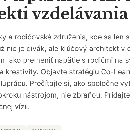
ekti vzdelávani
ky a rodičovské združenia, kde sa len
už nie je divák, ale kľúčový architekt v
 ako premeniť napätie s rodičmi na sy
 a kreativity. Objavte stratégiu Co-Lea
uprácu. Prečítajte si, ako spoločne vy
okroku nástrojom, nie zbraňou. Pridajte
nej vízii.