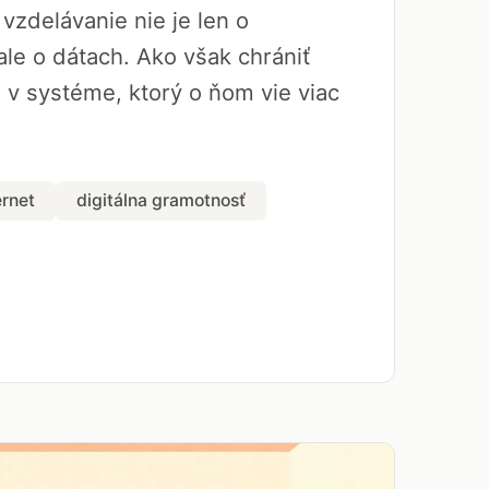
vzdelávanie nie je len o
le o dátach. Ako však chrániť
a v systéme, ktorý o ňom vie viac
ernet
digitálna gramotnosť