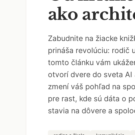
ako archit
Zabudnite na žiacke kniž
prináša revolúciu: rodič 
tomto článku vám ukážem,
otvorí dvere do sveta AI
zmení váš pohľad na spol
pre rast, kde sú dáta o p
stavia na dôvere a spoloč