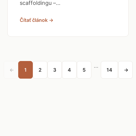
scaffoldingu –...
Čítať článok →
...
←
1
2
3
4
5
14
→