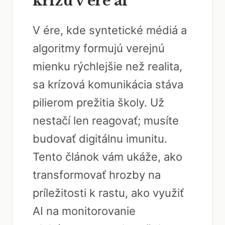
krízu v ére ai
V ére, kde syntetické médiá a
algoritmy formujú verejnú
mienku rýchlejšie než realita,
sa krízová komunikácia stáva
pilierom prežitia školy. Už
nestačí len reagovať; musíte
budovať digitálnu imunitu.
Tento článok vám ukáže, ako
transformovať hrozby na
príležitosti k rastu, ako využiť
AI na monitorovanie