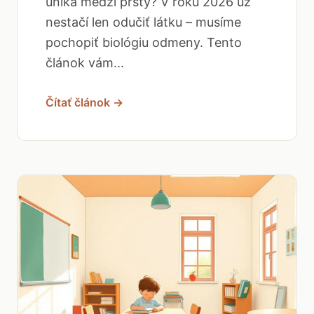
uniká medzi prsty? V roku 2026 už
nestačí len odučiť látku – musíme
pochopiť biológiu odmeny. Tento
článok vám...
Čítať článok →