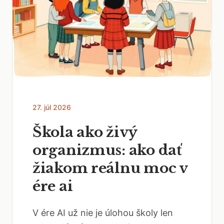
27. júl 2026
Škola ako živý
organizmus: ako dať
žiakom reálnu moc v
ére ai
V ére AI už nie je úlohou školy len