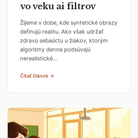
vo veku ai filtrov
Žijeme v dobe, kde syntetické obrazy
definujú realitu. Ako však udržať
zdravú sebaúctu u žiakov, ktorým
algoritmy denne podsúvajú
nerealistické...
Čítať článok →