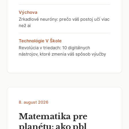
Výchova
Zrkadlové neuróny: prečo váš postoj učí viac
než ai
Technológie V Škole
Revolúcia v triedach: 10 digitálnych
nástrojov, ktoré zmenia váš spôsob výučby
8. august 2026
Matematika pre
planétu: ako pbl