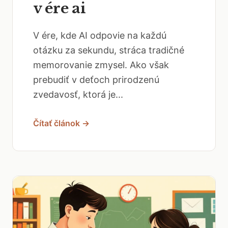
v ére ai
V ére, kde AI odpovie na každú
otázku za sekundu, stráca tradičné
memorovanie zmysel. Ako však
prebudiť v deťoch prirodzenú
zvedavosť, ktorá je...
Čítať článok →