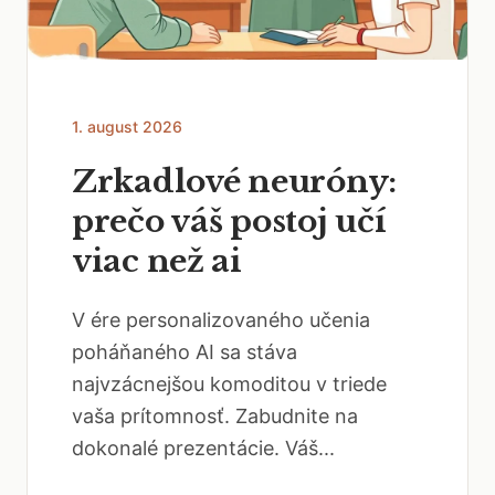
1. august 2026
Zrkadlové neuróny:
prečo váš postoj učí
viac než ai
V ére personalizovaného učenia
poháňaného AI sa stáva
najvzácnejšou komoditou v triede
vaša prítomnosť. Zabudnite na
dokonalé prezentácie. Váš...