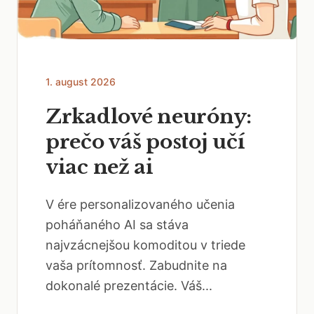
1. august 2026
Zrkadlové neuróny:
prečo váš postoj učí
viac než ai
V ére personalizovaného učenia
poháňaného AI sa stáva
najvzácnejšou komoditou v triede
vaša prítomnosť. Zabudnite na
dokonalé prezentácie. Váš...