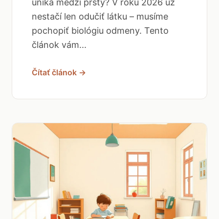
uniká medzi prsty? V roku 2026 už
nestačí len odučiť látku – musíme
pochopiť biológiu odmeny. Tento
článok vám...
Čítať článok →