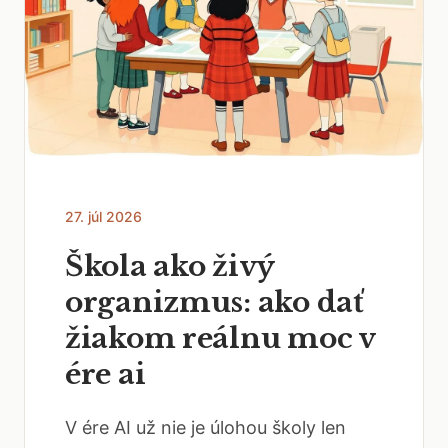
27. júl 2026
Škola ako živý
organizmus: ako dať
žiakom reálnu moc v
ére ai
V ére AI už nie je úlohou školy len