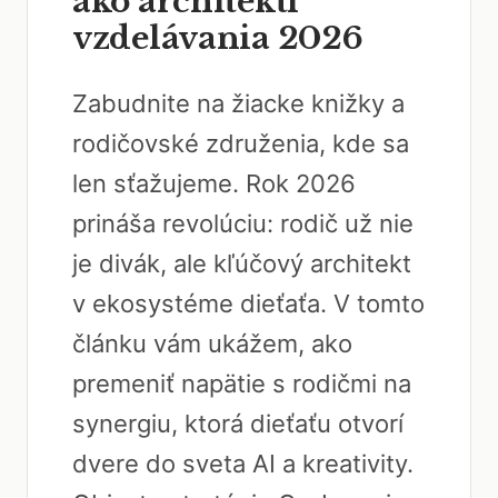
ako architekti
vzdelávania 2026
Zabudnite na žiacke knižky a
rodičovské združenia, kde sa
len sťažujeme. Rok 2026
prináša revolúciu: rodič už nie
je divák, ale kľúčový architekt
v ekosystéme dieťaťa. V tomto
článku vám ukážem, ako
premeniť napätie s rodičmi na
synergiu, ktorá dieťaťu otvorí
dvere do sveta AI a kreativity.