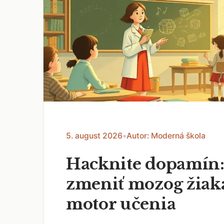
5. august 2026
•
Autor: Moderná škola
Hacknite dopamín:
zmeniť mozog žiak
motor učenia