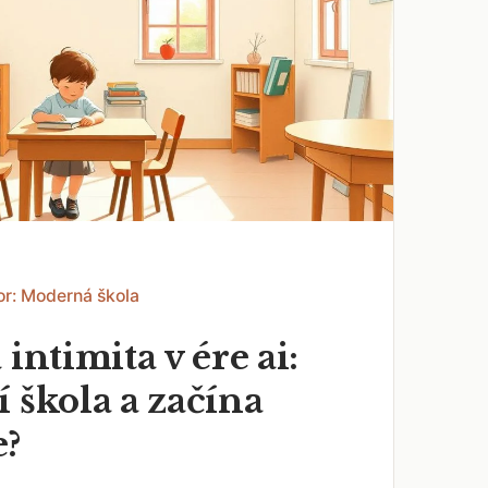
or: Moderná škola
 intimita v ére ai:
 škola a začína
e?