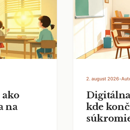
2. august 2026
•
Aut
 ako
Digitálna
a na
kde končí
súkromi