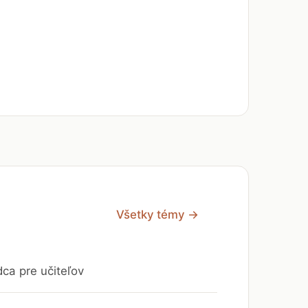
Všetky témy →
dca pre učiteľov