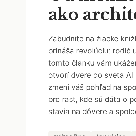
ako archit
Zabudnite na žiacke kniž
prináša revolúciu: rodič 
tomto článku vám ukážem,
otvorí dvere do sveta AI
zmení váš pohľad na spol
pre rast, kde sú dáta o p
stavia na dôvere a spoloč