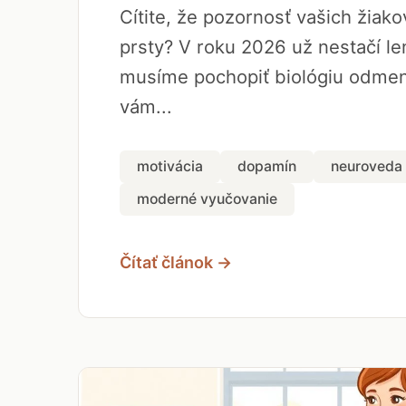
Cítite, že pozornosť vašich žiak
prsty? V roku 2026 už nestačí len
musíme pochopiť biológiu odmen
vám...
motivácia
dopamín
neuroveda
moderné vyučovanie
Čítať článok →