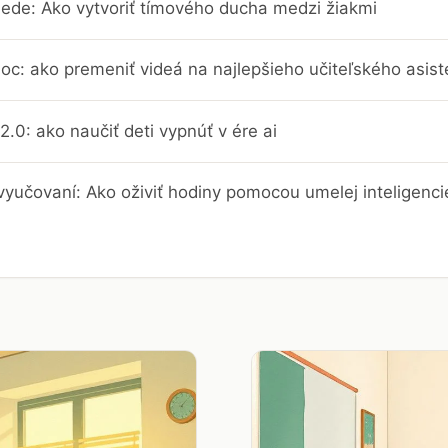
iede: Ako vytvoriť tímového ducha medzi žiakmi
c: ako premeniť videá na najlepšieho učiteľského asist
2.0: ako naučiť deti vypnúť v ére ai
vyučovaní: Ako oživiť hodiny pomocou umelej inteligenci