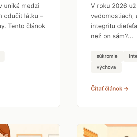
ov uniká medzi
V roku 2026 už 
 odučiť látku –
vedomostiach, a
y. Tento článok
integritu dieťať
než on sám?...
súkromie
int
výchova
Čítať článok →