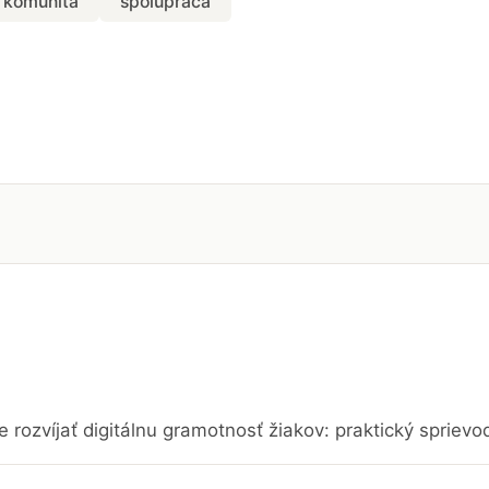
komunita
spolupráca
e rozvíjať digitálnu gramotnosť žiakov: praktický sprievo