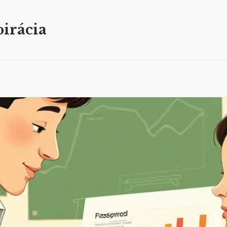
irácia