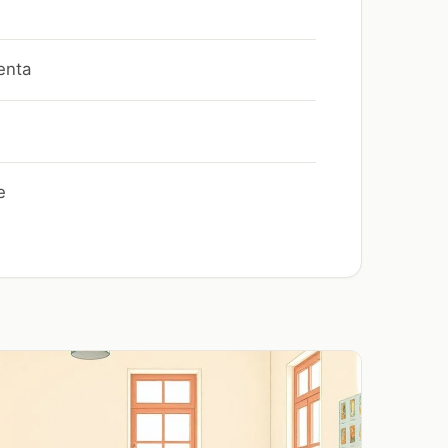
enta
e