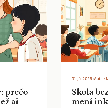
31. júl 2026
•
Autor: 
: prečo
Škola bez
než ai
mení ink