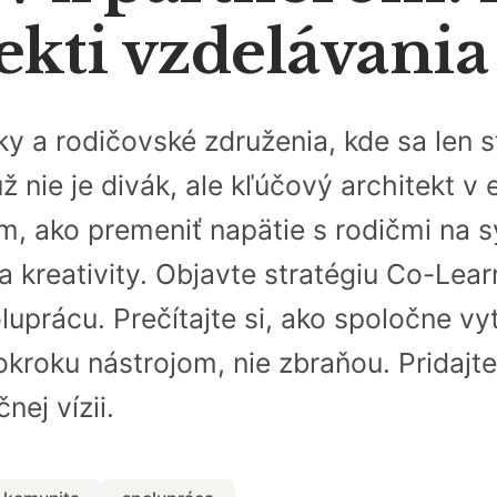
ekti vzdelávani
ky a rodičovské združenia, kde sa len
už nie je divák, ale kľúčový architekt v
 ako premeniť napätie s rodičmi na sy
 a kreativity. Objavte stratégiu Co-Lea
uprácu. Prečítajte si, ako spoločne vy
okroku nástrojom, nie zbraňou. Pridajte
nej vízii.