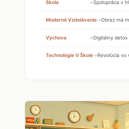
Škola
Spolupráca v tr
→
Moderné Vzdelávanie
Obraz má mo
→
Výchova
Digitálny detox 
→
Technológie V Škole
Revolúcia vo 
→