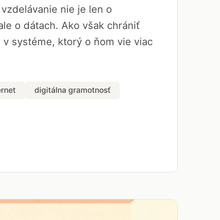
vzdelávanie nie je len o
le o dátach. Ako však chrániť
a v systéme, ktorý o ňom vie viac
ernet
digitálna gramotnosť