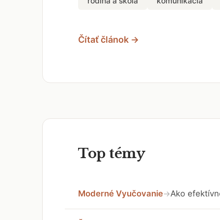
rodina a škola
komunikácia
Čítať článok →
Top témy
Moderné Vyučovanie
Ako efektívn
→