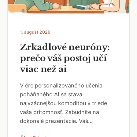
1. august 2026
Zrkadlové neuróny:
prečo váš postoj učí
viac než ai
V ére personalizovaného učenia
poháňaného AI sa stáva
najvzácnejšou komoditou v triede
vaša prítomnosť. Zabudnite na
dokonalé prezentácie. Váš...