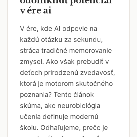
odomknúť potenciál
v ére ai
V ére, kde AI odpovie na
každú otázku za sekundu,
stráca tradičné memorovanie
zmysel. Ako však prebudiť v
deťoch prirodzenú zvedavosť,
ktorá je motorom skutočného
poznania? Tento článok
skúma, ako neurobiológia
učenia definuje modernú
školu. Odhaľujeme, prečo je