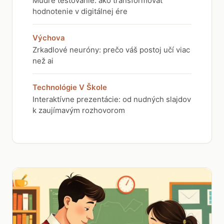
Múdre testovanie: ako transformovať
hodnotenie v digitálnej ére
Výchova
Zrkadlové neuróny: prečo váš postoj učí viac
než ai
Technológie V Škole
Interaktívne prezentácie: od nudných slajdov
k zaujímavým rozhovorom