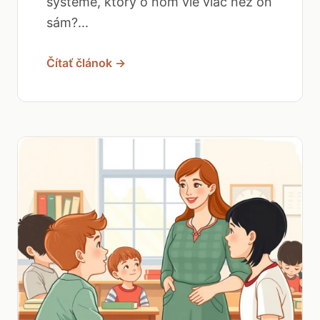
systéme, ktorý o ňom vie viac než on
sám?...
Čítať článok →