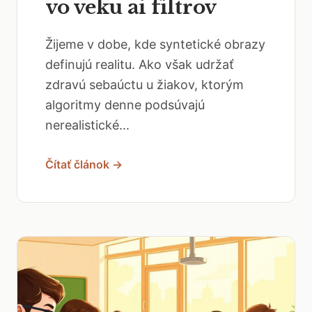
vo veku ai filtrov
Žijeme v dobe, kde syntetické obrazy
definujú realitu. Ako však udržať
zdravú sebaúctu u žiakov, ktorým
algoritmy denne podsúvajú
nerealistické...
Čítať článok →