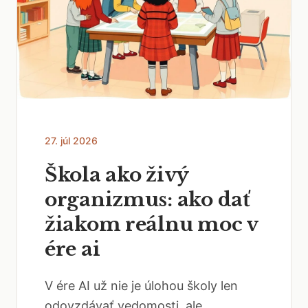
27. júl 2026
Škola ako živý
organizmus: ako dať
žiakom reálnu moc v
ére ai
V ére AI už nie je úlohou školy len
odovzdávať vedomosti, ale