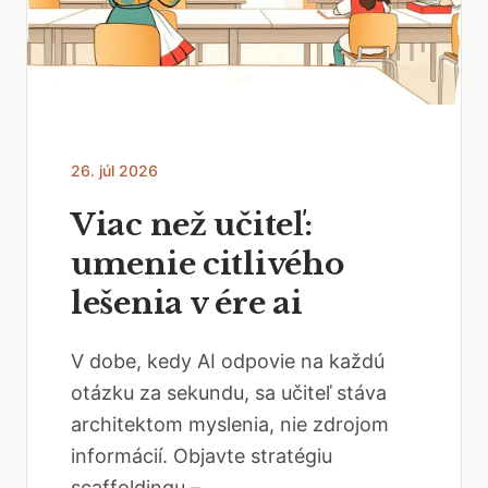
26. júl 2026
Viac než učiteľ:
umenie citlivého
lešenia v ére ai
V dobe, kedy AI odpovie na každú
otázku za sekundu, sa učiteľ stáva
architektom myslenia, nie zdrojom
informácií. Objavte stratégiu
scaffoldingu –...