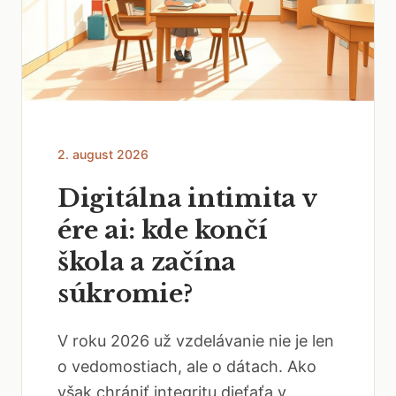
2. august 2026
Digitálna intimita v
ére ai: kde končí
škola a začína
súkromie?
V roku 2026 už vzdelávanie nie je len
o vedomostiach, ale o dátach. Ako
však chrániť integritu dieťaťa v