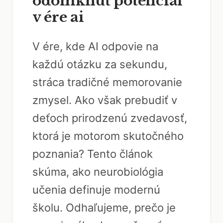
odomknúť potenciál
v ére ai
V ére, kde AI odpovie na
každú otázku za sekundu,
stráca tradičné memorovanie
zmysel. Ako však prebudiť v
deťoch prirodzenú zvedavosť,
ktorá je motorom skutočného
poznania? Tento článok
skúma, ako neurobiológia
učenia definuje modernú
školu. Odhaľujeme, prečo je