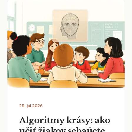
29. júl 2026
Algoritmy krásy: ako
učiť žiakov sebaúcte