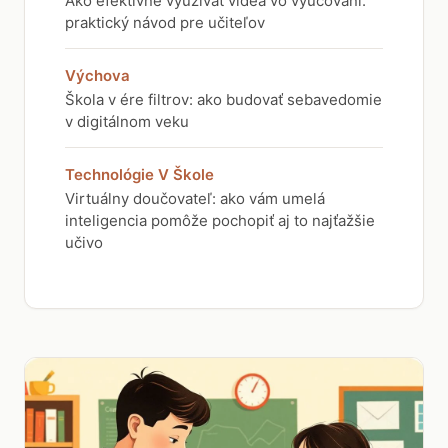
Ako efektívne využívať videá vo vyučovaní:
praktický návod pre učiteľov
Výchova
Škola v ére filtrov: ako budovať sebavedomie
v digitálnom veku
Technológie V Škole
Virtuálny doučovateľ: ako vám umelá
inteligencia pomôže pochopiť aj to najťažšie
učivo