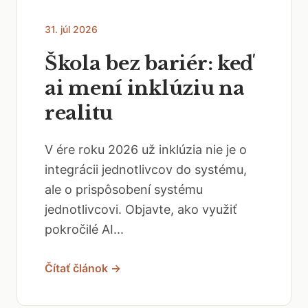
31. júl 2026
Škola bez bariér: keď
ai mení inklúziu na
realitu
V ére roku 2026 už inklúzia nie je o
integrácii jednotlivcov do systému,
ale o prispôsobení systému
jednotlivcovi. Objavte, ako využiť
pokročilé AI...
Čítať článok →