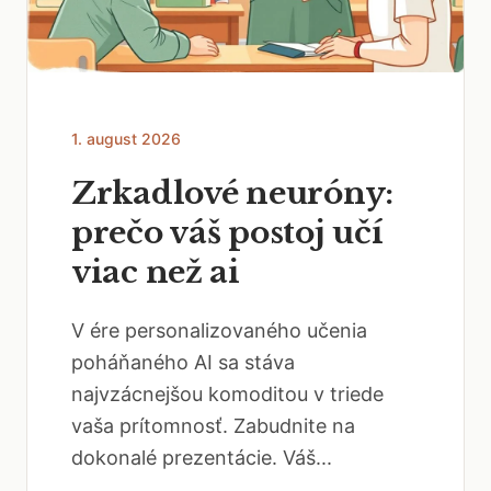
1. august 2026
Zrkadlové neuróny:
prečo váš postoj učí
viac než ai
V ére personalizovaného učenia
poháňaného AI sa stáva
najvzácnejšou komoditou v triede
vaša prítomnosť. Zabudnite na
dokonalé prezentácie. Váš...