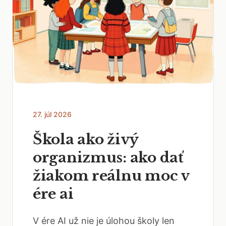
27. júl 2026
Škola ako živý
organizmus: ako dať
žiakom reálnu moc v
ére ai
V ére AI už nie je úlohou školy len