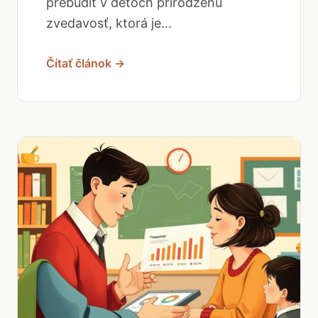
prebudiť v deťoch prirodzenú
zvedavosť, ktorá je...
Čítať článok →