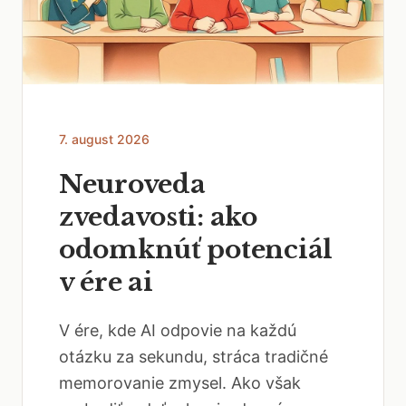
7. august 2026
Neuroveda
zvedavosti: ako
odomknúť potenciál
v ére ai
V ére, kde AI odpovie na každú
otázku za sekundu, stráca tradičné
memorovanie zmysel. Ako však