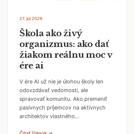
27. júl 2026
Škola ako živý
organizmus: ako dať
žiakom reálnu moc v
ére ai
V ére AI už nie je úlohou školy len
odovzdávať vedomosti, ale
spravovať komunitu. Ako premeniť
pasívnych príjemcov na aktívnych
architektov vlastného...
Čítať článok →