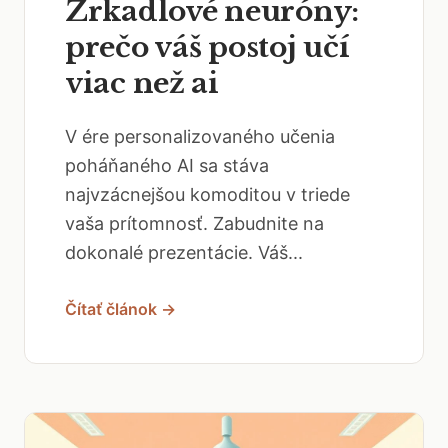
Zrkadlové neuróny:
prečo váš postoj učí
viac než ai
V ére personalizovaného učenia
poháňaného AI sa stáva
najvzácnejšou komoditou v triede
vaša prítomnosť. Zabudnite na
dokonalé prezentácie. Váš...
Čítať článok →