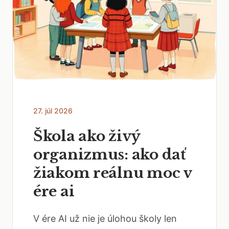
27. júl 2026
Škola ako živý
organizmus: ako dať
žiakom reálnu moc v
ére ai
V ére AI už nie je úlohou školy len