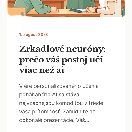
1. august 2026
Zrkadlové neuróny:
prečo váš postoj učí
viac než ai
V ére personalizovaného učenia
poháňaného AI sa stáva
najvzácnejšou komoditou v triede
vaša prítomnosť. Zabudnite na
dokonalé prezentácie. Váš...