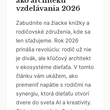
ako architekti
vzdelávania 2026
Zabudnite na žiacke knižky a
rodičovské združenia, kde sa
len sťažujeme. Rok 2026
prináša revolúciu: rodič už nie
je divák, ale kľúčový architekt
v ekosystéme dieťaťa. V tomto
článku vám ukážem, ako
premeniť napätie s rodičmi na
synergiu, ktorá dieťaťu otvorí
dvere do sveta AI a kreativity.