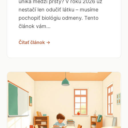
uniká medzi prsty? V roku 2026 už
nestačí len odučiť látku – musíme
pochopiť biológiu odmeny. Tento
článok vám...
Čítať článok →