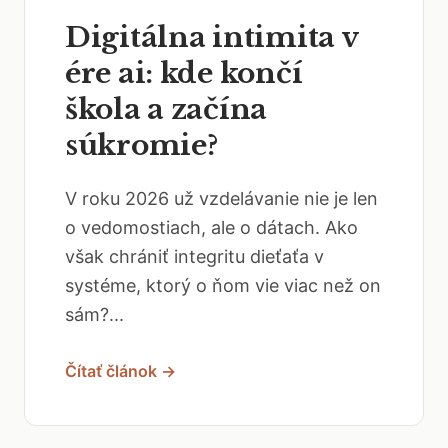
Digitálna intimita v
ére ai: kde končí
škola a začína
súkromie?
V roku 2026 už vzdelávanie nie je len
o vedomostiach, ale o dátach. Ako
však chrániť integritu dieťaťa v
systéme, ktorý o ňom vie viac než on
sám?...
Čítať článok →