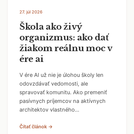
27. júl 2026
Škola ako živý
organizmus: ako dať
žiakom reálnu moc v
ére ai
V ére AI už nie je úlohou školy len
odovzdávať vedomosti, ale
spravovať komunitu. Ako premeniť
pasívnych príjemcov na aktívnych
architektov vlastného...
Čítať článok →