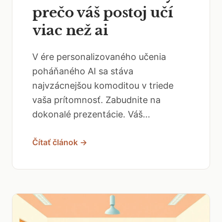
prečo váš postoj učí
viac než ai
V ére personalizovaného učenia
poháňaného AI sa stáva
najvzácnejšou komoditou v triede
vaša prítomnosť. Zabudnite na
dokonalé prezentácie. Váš...
Čítať článok →