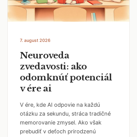
7. august 2026
Neuroveda
zvedavosti: ako
odomknúť potenciál
v ére ai
V ére, kde AI odpovie na každú
otázku za sekundu, stráca tradičné
memorovanie zmysel. Ako však
prebudiť v deťoch prirodzenú