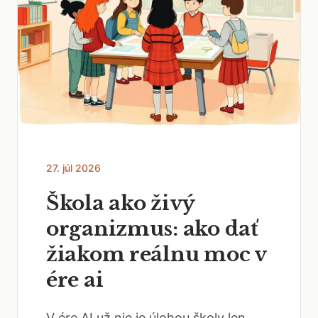
27. júl 2026
Škola ako živý
organizmus: ako dať
žiakom reálnu moc v
ére ai
V ére AI už nie je úlohou školy len