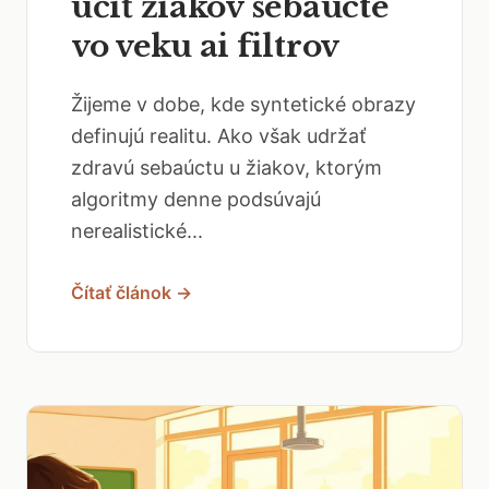
učiť žiakov sebaúcte
vo veku ai filtrov
Žijeme v dobe, kde syntetické obrazy
definujú realitu. Ako však udržať
zdravú sebaúctu u žiakov, ktorým
algoritmy denne podsúvajú
nerealistické...
Čítať článok →