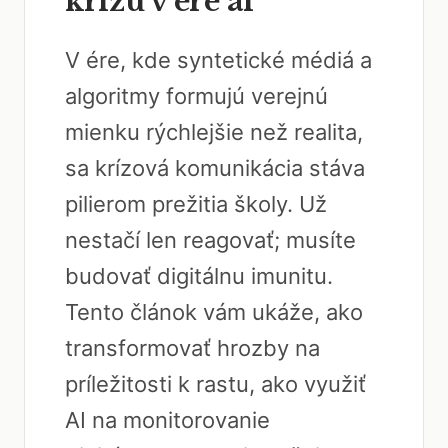
krízu v ére ai
V ére, kde syntetické médiá a
algoritmy formujú verejnú
mienku rýchlejšie než realita,
sa krízová komunikácia stáva
pilierom prežitia školy. Už
nestačí len reagovať; musíte
budovať digitálnu imunitu.
Tento článok vám ukáže, ako
transformovať hrozby na
príležitosti k rastu, ako využiť
AI na monitorovanie