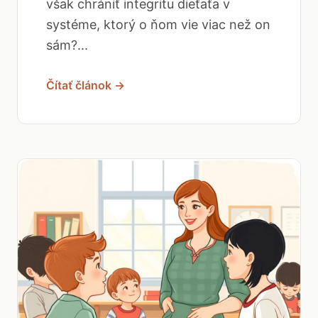
však chrániť integritu dieťaťa v
systéme, ktorý o ňom vie viac než on
sám?...
Čítať článok →