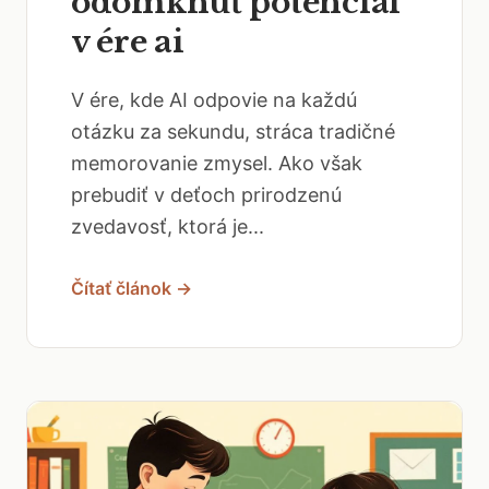
odomknúť potenciál
v ére ai
V ére, kde AI odpovie na každú
otázku za sekundu, stráca tradičné
memorovanie zmysel. Ako však
prebudiť v deťoch prirodzenú
zvedavosť, ktorá je...
Čítať článok →