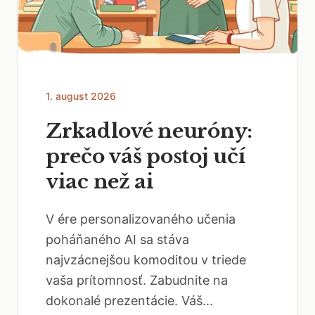
1. august 2026
Zrkadlové neuróny:
prečo váš postoj učí
viac než ai
V ére personalizovaného učenia
poháňaného AI sa stáva
najvzácnejšou komoditou v triede
vaša prítomnosť. Zabudnite na
dokonalé prezentácie. Váš...