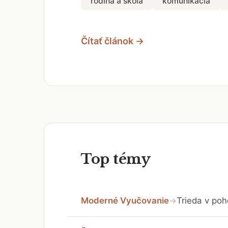
rodina a škola
komunikácia
Čítať článok →
Top témy
Moderné Vyučovanie
Trieda v poh
→