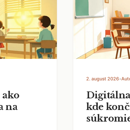
2. august 2026
•
Aut
 ako
Digitálna
a na
kde končí
súkromi