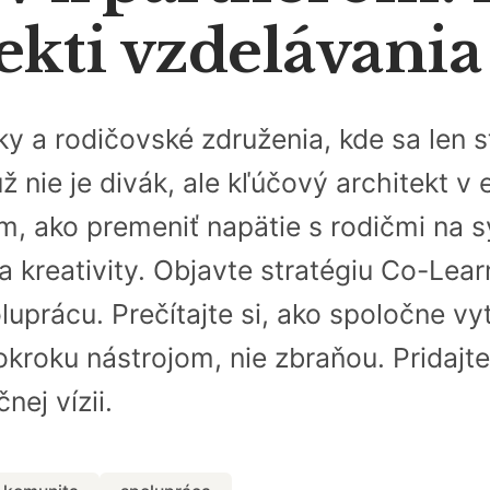
ekti vzdelávani
ky a rodičovské združenia, kde sa len
už nie je divák, ale kľúčový architekt v
 ako premeniť napätie s rodičmi na sy
 a kreativity. Objavte stratégiu Co-Lea
uprácu. Prečítajte si, ako spoločne vy
okroku nástrojom, nie zbraňou. Pridajte
nej vízii.