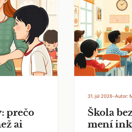
31. júl 2026
•
Autor: 
: prečo
Škola bez
než ai
mení ink