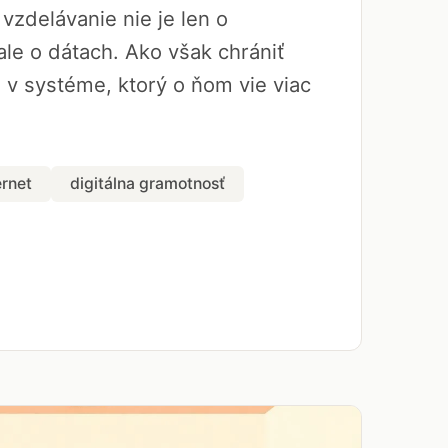
vzdelávanie nie je len o
le o dátach. Ako však chrániť
a v systéme, ktorý o ňom vie viac
ernet
digitálna gramotnosť