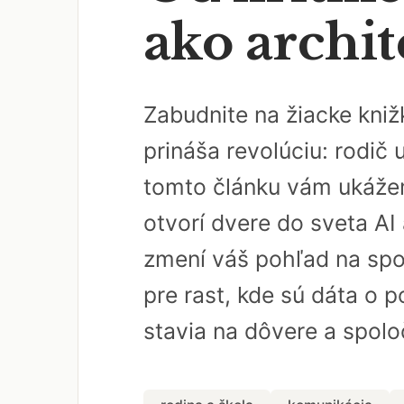
ako archit
Zabudnite na žiacke kniž
prináša revolúciu: rodič 
tomto článku vám ukážem,
otvorí dvere do sveta AI
zmení váš pohľad na spol
pre rast, kde sú dáta o p
stavia na dôvere a spoloč