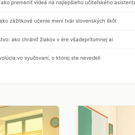
ako premeniť videá na najlepšieho učiteľského asistent
 ako zážitkové učenie mení tvár slovenských škôl
stvo: ako chrániť žiakov v ére všadeprítomnej ai
evolúcia vo vyučovaní, o ktorej ste nevedeli