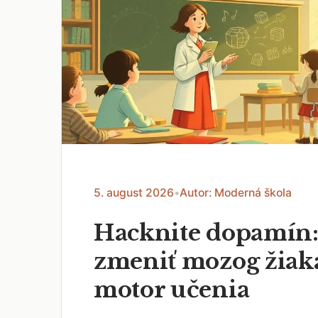
5. august 2026
•
Autor: Moderná škola
Hacknite dopamín:
zmeniť mozog žiak
motor učenia