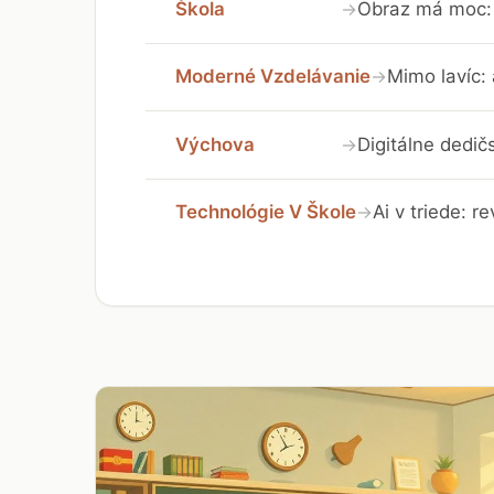
Škola
Obraz má moc: 
→
Moderné Vzdelávanie
Mimo lavíc:
→
Výchova
Digitálne dedič
→
Technológie V Škole
Ai v triede: r
→