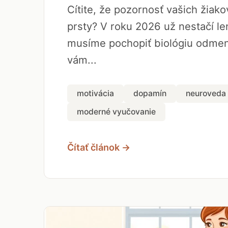
Cítite, že pozornosť vašich žiak
prsty? V roku 2026 už nestačí len
musíme pochopiť biológiu odmen
vám...
motivácia
dopamín
neuroveda
moderné vyučovanie
Čítať článok →