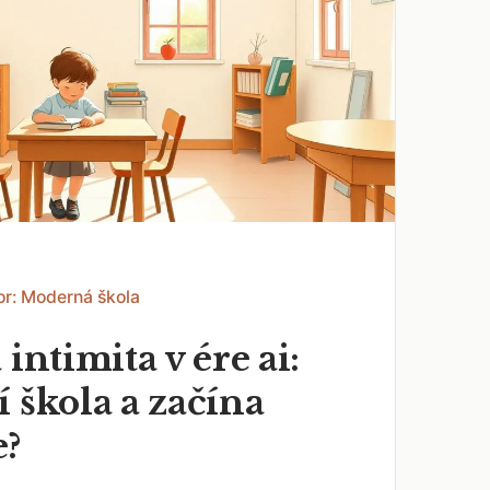
or: Moderná škola
 intimita v ére ai:
 škola a začína
e?