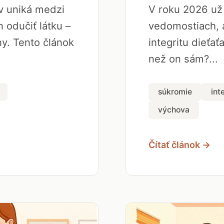
ov uniká medzi
V roku 2026 už 
 odučiť látku –
vedomostiach, a
y. Tento článok
integritu dieťať
než on sám?...
súkromie
int
výchova
Čítať článok →