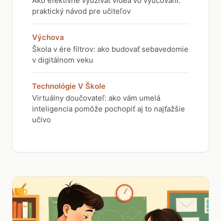
Ako efektívne využívať videá vo vyučovaní:
praktický návod pre učiteľov
Výchova
Škola v ére filtrov: ako budovať sebavedomie
v digitálnom veku
Technológie V Škole
Virtuálny doučovateľ: ako vám umelá
inteligencia pomôže pochopiť aj to najťažšie
učivo