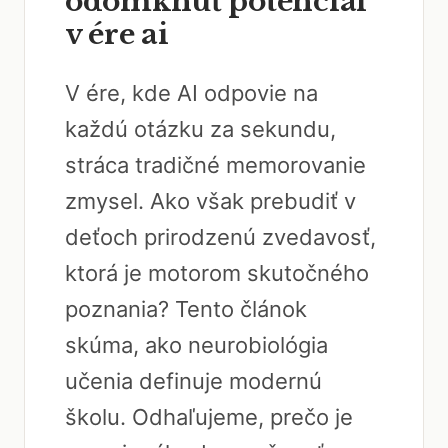
odomknúť potenciál
v ére ai
V ére, kde AI odpovie na
každú otázku za sekundu,
stráca tradičné memorovanie
zmysel. Ako však prebudiť v
deťoch prirodzenú zvedavosť,
ktorá je motorom skutočného
poznania? Tento článok
skúma, ako neurobiológia
učenia definuje modernú
školu. Odhaľujeme, prečo je