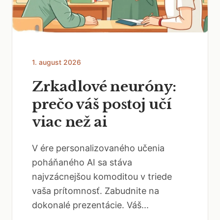
1. august 2026
Zrkadlové neuróny:
prečo váš postoj učí
viac než ai
V ére personalizovaného učenia
poháňaného AI sa stáva
najvzácnejšou komoditou v triede
vaša prítomnosť. Zabudnite na
dokonalé prezentácie. Váš...