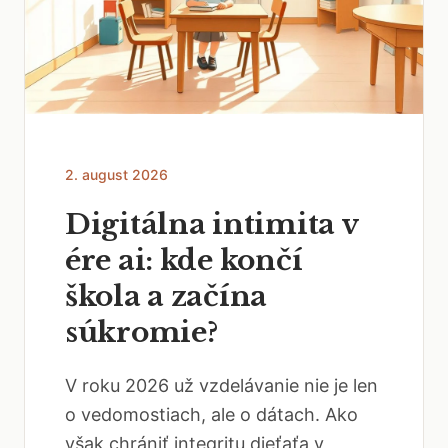
2. august 2026
Digitálna intimita v
ére ai: kde končí
škola a začína
súkromie?
V roku 2026 už vzdelávanie nie je len
o vedomostiach, ale o dátach. Ako
však chrániť integritu dieťaťa v