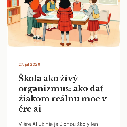
27. júl 2026
Škola ako živý
organizmus: ako dať
žiakom reálnu moc v
ére ai
V ére AI už nie je úlohou školy len