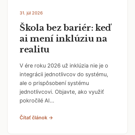
31. júl 2026
Škola bez bariér: keď
ai mení inklúziu na
realitu
V ére roku 2026 už inklúzia nie je o
integrácii jednotlivcov do systému,
ale o prispôsobení systému
jednotlivcovi. Objavte, ako využiť
pokročilé AI...
Čítať článok →