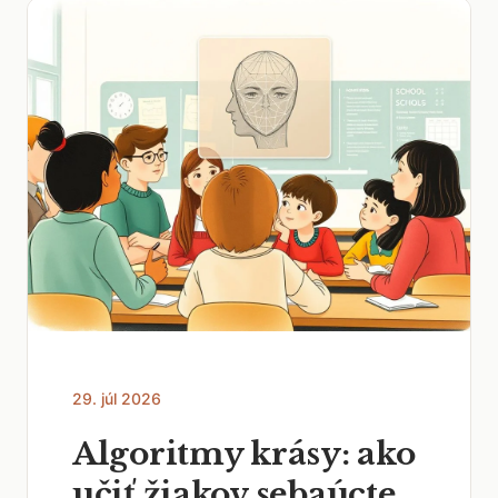
29. júl 2026
Algoritmy krásy: ako
učiť žiakov sebaúcte