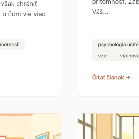
prítomnosť. Zab
 však chrániť
Váš...
ý o ňom vie viac
amotnosť
psychológia učite
vzor
výchov
Čítať článok →