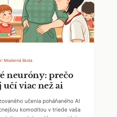
r: Moderná škola
é neuróny: prečo
j učí viac než ai
izovaného učenia poháňaného AI
cnejšou komoditou v triede vaša