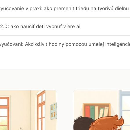
yučovanie v praxi: ako premeniť triedu na tvorivú dielň
2.0: ako naučiť deti vypnúť v ére ai
vyučovaní: Ako oživiť hodiny pomocou umelej inteligenci