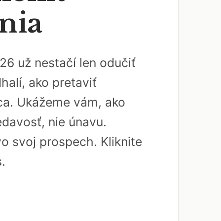
nia
26 už nestačí len odučiť
alí, ako pretaviť
nca. Ukážeme vám, ako
vedavosť, nie únavu.
o svoj prospech. Kliknite
.