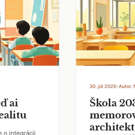
30. júl 2026
•
Autor:
ď ai
Škola 20
ealitu
memorov
architek
 o integrácii