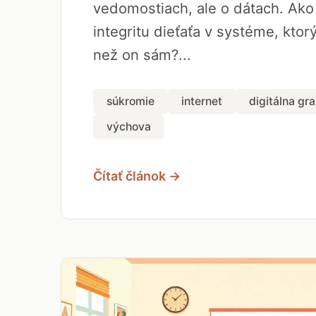
vedomostiach, ale o dátach. Ako
integritu dieťaťa v systéme, ktor
než on sám?...
súkromie
internet
digitálna gr
výchova
Čítať článok →