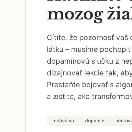
mozog žia
Cítite, že pozornosť vaš
látku – musíme pochopiť 
dopamínovú slučku z nep
dizajnovať lekcie tak, ab
Prestaňte bojovať s algo
a zistite, ako transformo
motivácia
dopamín
neurov