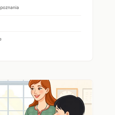
u poznania
e