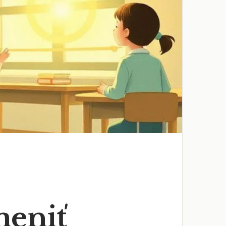
meniť