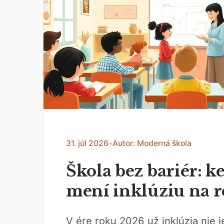
31. júl 2026
•
Autor: Moderná škola
Škola bez bariér: ke
mení inklúziu na r
V ére roku 2026 už inklúzia nie je