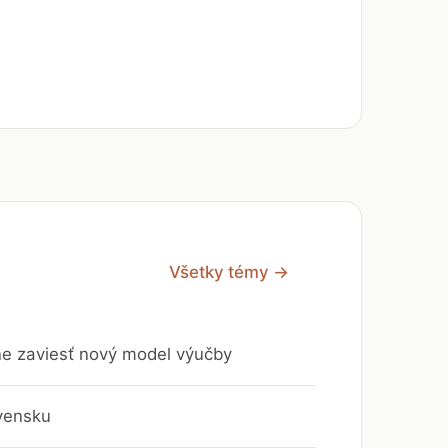
Všetky témy →
vne zaviesť nový model výučby
vensku