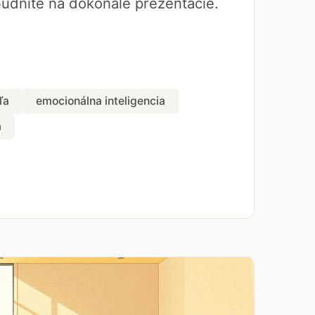
udnite na dokonalé prezentácie.
ľa
emocionálna inteligencia
a