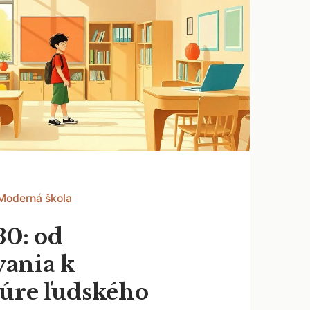
 Moderná škola
30: od
ania k
túre ľudského