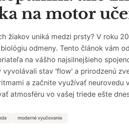
ka na motor uče
ich žiakov uniká medzi prsty? V roku 20
biológiu odmeny. Tento článok vám odh
riateľa na vášho najsilnejšieho spoje
y vyvolávali stav 'flow' a prirodzenú z
ritmami a začnite využívať neurovedu v
vať atmosféru vo vašej triede ešte dnes
eda
moderné vyučovanie