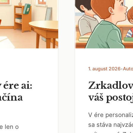
1. august 2026
•
Auto
 ére ai:
Zrkadlov
ačína
váš posto
V ére personal
sa stáva najvzá
e len o