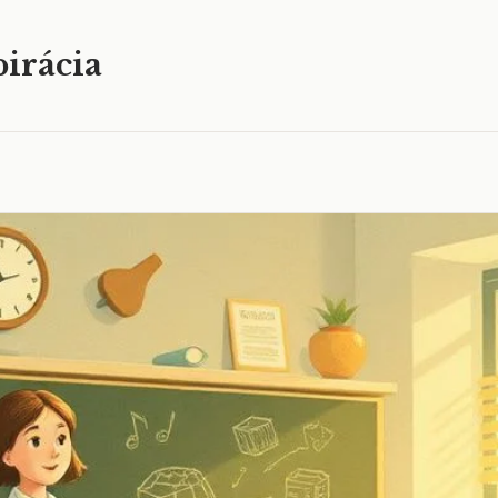
irácia