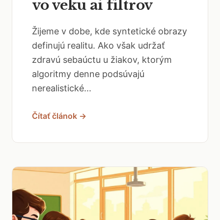
vo veku ai filtrov
Žijeme v dobe, kde syntetické obrazy
definujú realitu. Ako však udržať
zdravú sebaúctu u žiakov, ktorým
algoritmy denne podsúvajú
nerealistické...
Čítať článok →