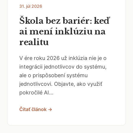
31. júl 2026
Škola bez bariér: keď
ai mení inklúziu na
realitu
V ére roku 2026 už inklúzia nie je o
integrácii jednotlivcov do systému,
ale o prispôsobení systému
jednotlivcovi. Objavte, ako využiť
pokročilé AI...
Čítať článok →