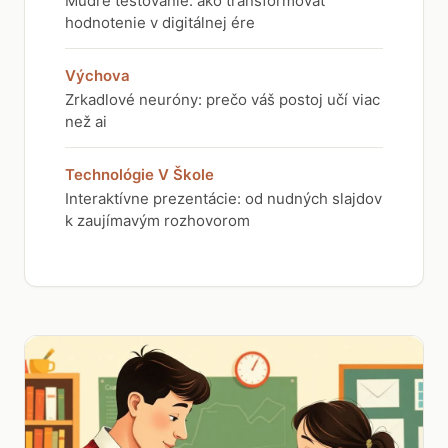
Múdre testovanie: ako transformovať
hodnotenie v digitálnej ére
Výchova
Zrkadlové neuróny: prečo váš postoj učí viac
než ai
Technológie V Škole
Interaktívne prezentácie: od nudných slajdov
k zaujímavým rozhovorom