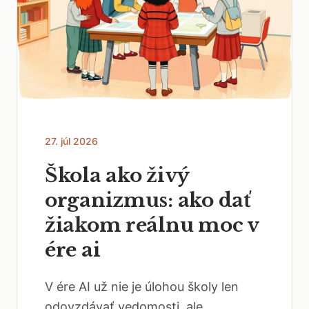
27. júl 2026
Škola ako živý
organizmus: ako dať
žiakom reálnu moc v
ére ai
V ére AI už nie je úlohou školy len
odovzdávať vedomosti, ale