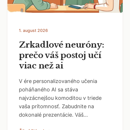
1. august 2026
Zrkadlové neuróny:
prečo váš postoj učí
viac než ai
V ére personalizovaného učenia
poháňaného AI sa stáva
najvzácnejšou komoditou v triede
vaša prítomnosť. Zabudnite na
dokonalé prezentácie. Váš...