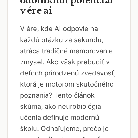
odomknúť potenciál
v ére ai
V ére, kde AI odpovie na
každú otázku za sekundu,
stráca tradičné memorovanie
zmysel. Ako však prebudiť v
deťoch prirodzenú zvedavosť,
ktorá je motorom skutočného
poznania? Tento článok
skúma, ako neurobiológia
učenia definuje modernú
školu. Odhaľujeme, prečo je