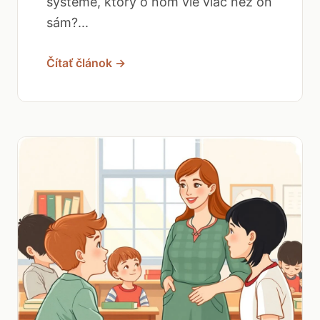
systéme, ktorý o ňom vie viac než on
sám?...
Čítať článok →