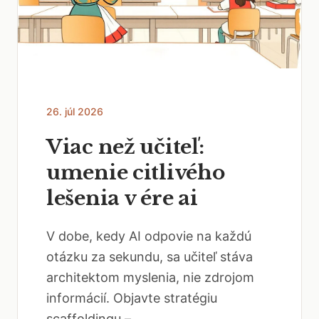
26. júl 2026
Viac než učiteľ:
umenie citlivého
lešenia v ére ai
V dobe, kedy AI odpovie na každú
otázku za sekundu, sa učiteľ stáva
architektom myslenia, nie zdrojom
informácií. Objavte stratégiu
scaffoldingu –...