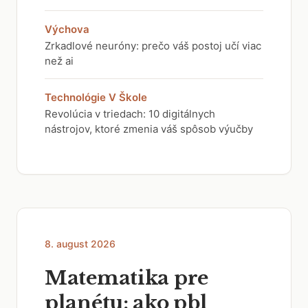
Výchova
Zrkadlové neuróny: prečo váš postoj učí viac
než ai
Technológie V Škole
Revolúcia v triedach: 10 digitálnych
nástrojov, ktoré zmenia váš spôsob výučby
8. august 2026
Matematika pre
planétu: ako pbl