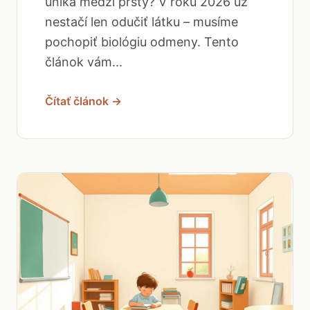
uniká medzi prsty? V roku 2026 už
nestačí len odučiť látku – musíme
pochopiť biológiu odmeny. Tento
článok vám...
Čítať článok →