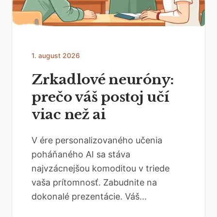
1. august 2026
Zrkadlové neuróny:
prečo váš postoj učí
viac než ai
V ére personalizovaného učenia
poháňaného AI sa stáva
najvzácnejšou komoditou v triede
vaša prítomnosť. Zabudnite na
dokonalé prezentácie. Váš...