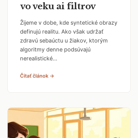
vo veku ai filtrov
Žijeme v dobe, kde syntetické obrazy
definujú realitu. Ako však udržať
zdravú sebaúctu u žiakov, ktorým
algoritmy denne podsúvajú
nerealistické...
Čítať článok →