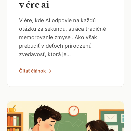
v ére ai
V ére, kde AI odpovie na každú
otázku za sekundu, stráca tradičné
memorovanie zmysel. Ako však
prebudiť v deťoch prirodzenú
zvedavosť, ktorá je...
Čítať článok →