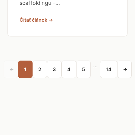
scaffoldingu –...
Čítať článok →
...
←
1
2
3
4
5
14
→