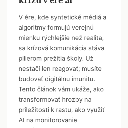
krízu v ére ai
V ére, kde syntetické médiá a
algoritmy formujú verejnú
mienku rýchlejšie než realita,
sa krízová komunikácia stáva
pilierom prežitia školy. Už
nestačí len reagovať; musíte
budovať digitálnu imunitu.
Tento článok vám ukáže, ako
transformovať hrozby na
príležitosti k rastu, ako využiť
AI na monitorovanie