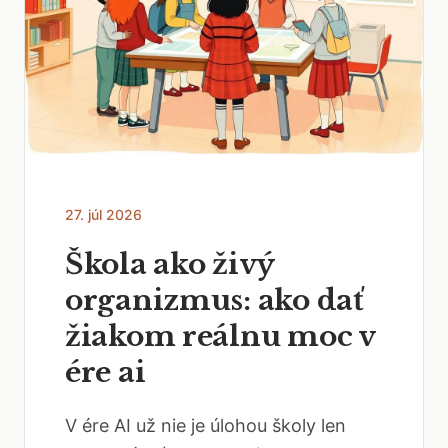
27. júl 2026
Škola ako živý
organizmus: ako dať
žiakom reálnu moc v
ére ai
V ére AI už nie je úlohou školy len