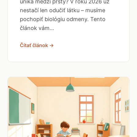
uniká medzi prsty? V roku 2026 už
nestačí len odučiť látku – musíme
pochopiť biológiu odmeny. Tento
článok vám...
Čítať článok →