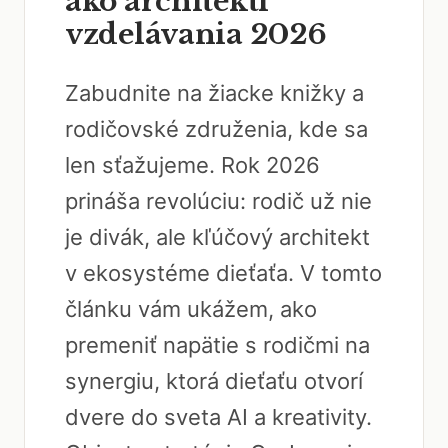
ako architekti
vzdelávania 2026
Zabudnite na žiacke knižky a
rodičovské združenia, kde sa
len sťažujeme. Rok 2026
prináša revolúciu: rodič už nie
je divák, ale kľúčový architekt
v ekosystéme dieťaťa. V tomto
článku vám ukážem, ako
premeniť napätie s rodičmi na
synergiu, ktorá dieťaťu otvorí
dvere do sveta AI a kreativity.