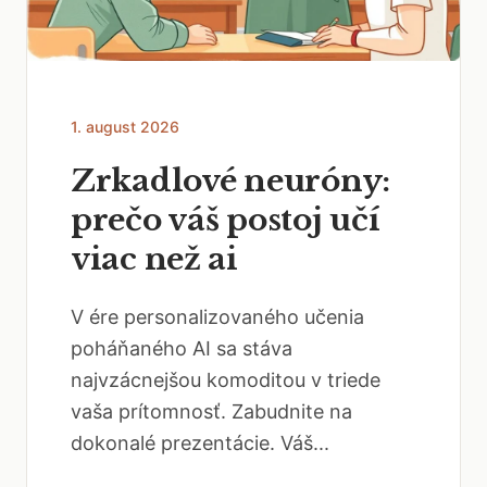
1. august 2026
Zrkadlové neuróny:
prečo váš postoj učí
viac než ai
V ére personalizovaného učenia
poháňaného AI sa stáva
najvzácnejšou komoditou v triede
vaša prítomnosť. Zabudnite na
dokonalé prezentácie. Váš...