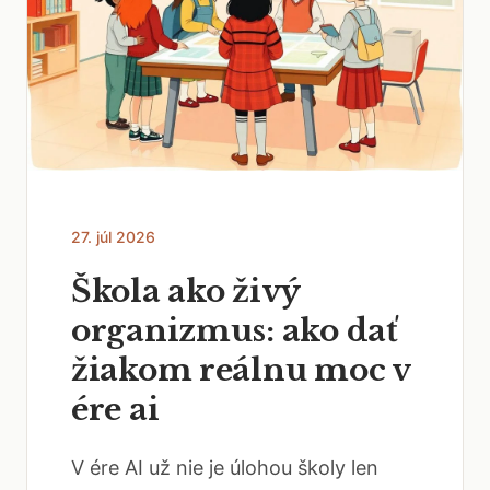
27. júl 2026
Škola ako živý
organizmus: ako dať
žiakom reálnu moc v
ére ai
V ére AI už nie je úlohou školy len