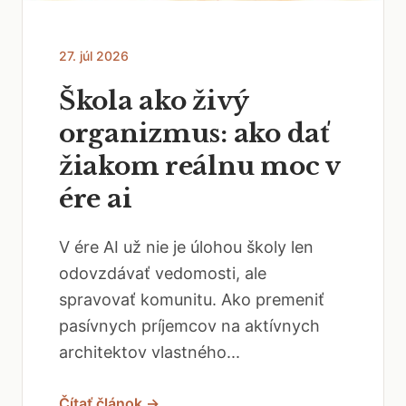
27. júl 2026
Škola ako živý
organizmus: ako dať
žiakom reálnu moc v
ére ai
V ére AI už nie je úlohou školy len
odovzdávať vedomosti, ale
spravovať komunitu. Ako premeniť
pasívnych príjemcov na aktívnych
architektov vlastného...
Čítať článok →