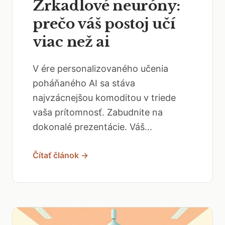
Zrkadlové neuróny:
prečo váš postoj učí
viac než ai
V ére personalizovaného učenia
poháňaného AI sa stáva
najvzácnejšou komoditou v triede
vaša prítomnosť. Zabudnite na
dokonalé prezentácie. Váš...
Čítať článok →