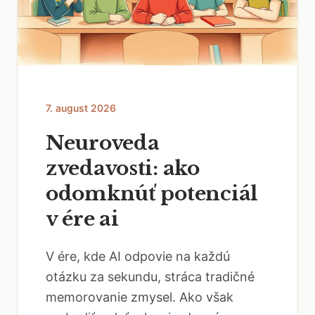
7. august 2026
Neuroveda
zvedavosti: ako
odomknúť potenciál
v ére ai
V ére, kde AI odpovie na každú
otázku za sekundu, stráca tradičné
memorovanie zmysel. Ako však