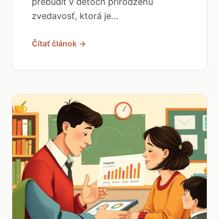
prebudiť v deťoch prirodzenú
zvedavosť, ktorá je...
Čítať článok →