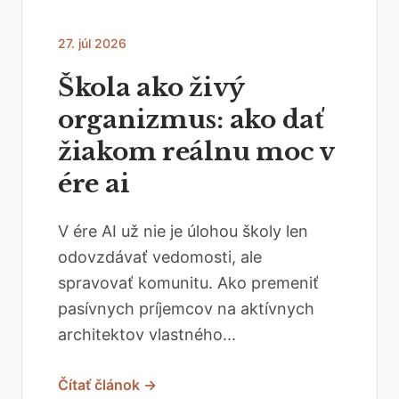
27. júl 2026
Škola ako živý
organizmus: ako dať
žiakom reálnu moc v
ére ai
V ére AI už nie je úlohou školy len
odovzdávať vedomosti, ale
spravovať komunitu. Ako premeniť
pasívnych príjemcov na aktívnych
architektov vlastného...
Čítať článok →