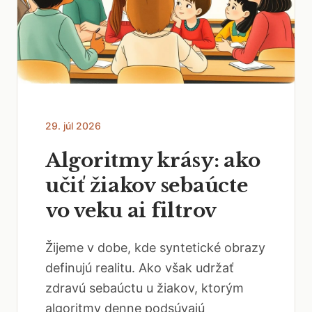
29. júl 2026
Algoritmy krásy: ako
učiť žiakov sebaúcte
vo veku ai filtrov
Žijeme v dobe, kde syntetické obrazy
definujú realitu. Ako však udržať
zdravú sebaúctu u žiakov, ktorým
algoritmy denne podsúvajú