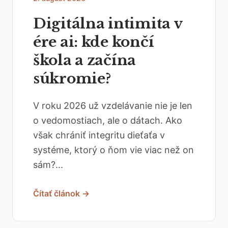
Digitálna intimita v
ére ai: kde končí
škola a začína
súkromie?
V roku 2026 už vzdelávanie nie je len
o vedomostiach, ale o dátach. Ako
však chrániť integritu dieťaťa v
systéme, ktorý o ňom vie viac než on
sám?...
Čítať článok →