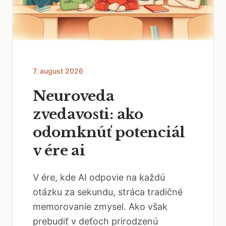
7. august 2026
Neuroveda
zvedavosti: ako
odomknúť potenciál
v ére ai
V ére, kde AI odpovie na každú
otázku za sekundu, stráca tradičné
memorovanie zmysel. Ako však
prebudiť v deťoch prirodzenú