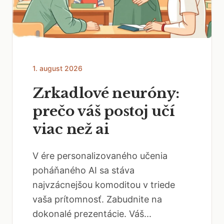
1. august 2026
Zrkadlové neuróny:
prečo váš postoj učí
viac než ai
V ére personalizovaného učenia
poháňaného AI sa stáva
najvzácnejšou komoditou v triede
vaša prítomnosť. Zabudnite na
dokonalé prezentácie. Váš...