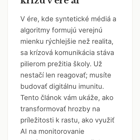
krízu v ére ai
V ére, kde syntetické médiá a
algoritmy formujú verejnú
mienku rýchlejšie než realita,
sa krízová komunikácia stáva
pilierom prežitia školy. Už
nestačí len reagovať; musíte
budovať digitálnu imunitu.
Tento článok vám ukáže, ako
transformovať hrozby na
príležitosti k rastu, ako využiť
AI na monitorovanie