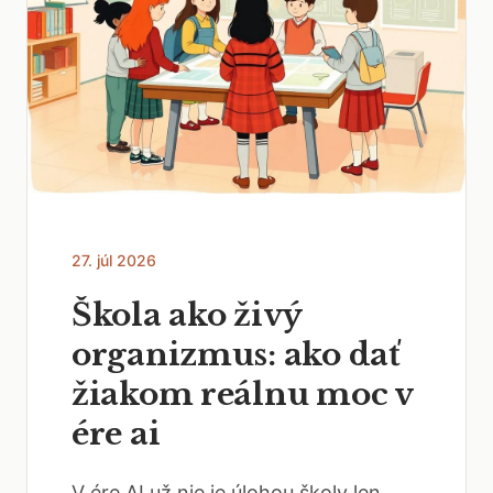
27. júl 2026
Škola ako živý
organizmus: ako dať
žiakom reálnu moc v
ére ai
V ére AI už nie je úlohou školy len