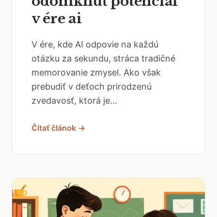
odomknúť potenciál
v ére ai
V ére, kde AI odpovie na každú
otázku za sekundu, stráca tradičné
memorovanie zmysel. Ako však
prebudiť v deťoch prirodzenú
zvedavosť, ktorá je...
Čítať článok →