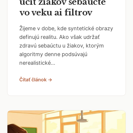
učiť žiakov sebaúcte
vo veku ai filtrov
Žijeme v dobe, kde syntetické obrazy
definujú realitu. Ako však udržať
zdravú sebaúctu u žiakov, ktorým
algoritmy denne podsúvajú
nerealistické...
Čítať článok →