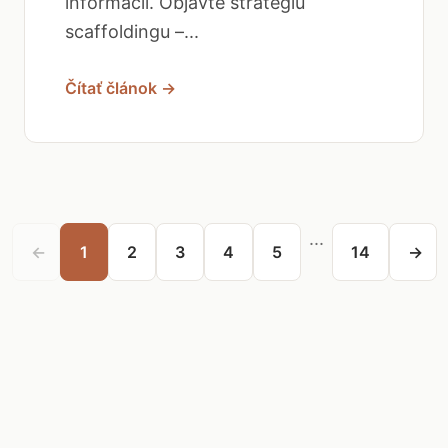
informácií. Objavte stratégiu
scaffoldingu –...
Čítať článok →
...
←
1
2
3
4
5
14
→