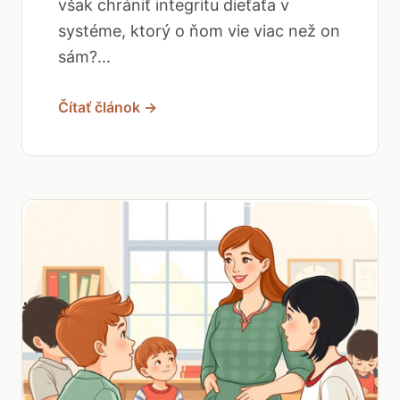
však chrániť integritu dieťaťa v
systéme, ktorý o ňom vie viac než on
sám?...
Čítať článok →