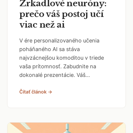
Zrkadlové neuróny:
prečo váš postoj učí
viac než ai
V ére personalizovaného učenia
poháňaného AI sa stáva
najvzácnejšou komoditou v triede
vaša prítomnosť. Zabudnite na
dokonalé prezentácie. Váš...
Čítať článok →