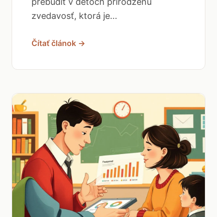
prebudiť v deťoch prirodzenú
zvedavosť, ktorá je...
Čítať článok →