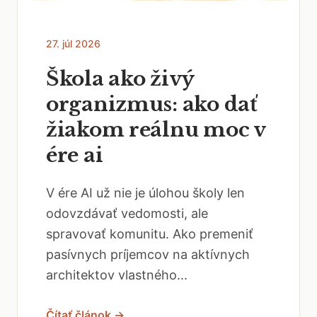
27. júl 2026
Škola ako živý
organizmus: ako dať
žiakom reálnu moc v
ére ai
V ére AI už nie je úlohou školy len
odovzdávať vedomosti, ale
spravovať komunitu. Ako premeniť
pasívnych príjemcov na aktívnych
architektov vlastného...
Čítať článok →