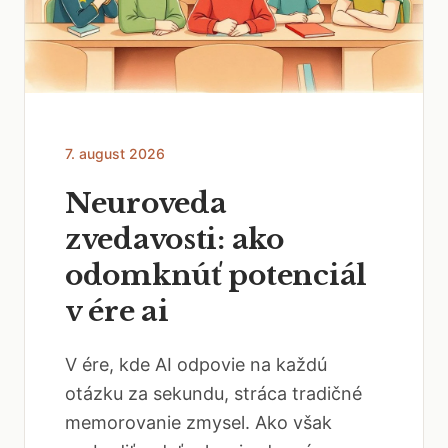
7. august 2026
Neuroveda
zvedavosti: ako
odomknúť potenciál
v ére ai
V ére, kde AI odpovie na každú
otázku za sekundu, stráca tradičné
memorovanie zmysel. Ako však