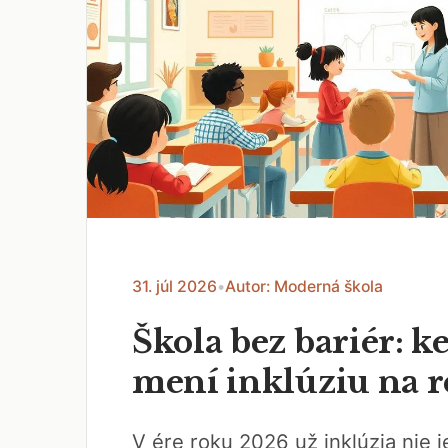
31. júl 2026
•
Autor: Moderná škola
Škola bez bariér: ke
mení inklúziu na r
V ére roku 2026 už inklúzia nie je