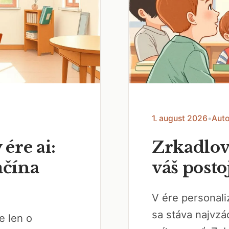
1. august 2026
•
Auto
 ére ai:
Zrkadlov
ačína
váš posto
V ére personal
sa stáva najvzá
e len o