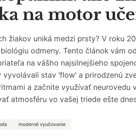
ka na motor uče
ich žiakov uniká medzi prsty? V roku 20
biológiu odmeny. Tento článok vám odh
riateľa na vášho najsilnejšieho spoje
y vyvolávali stav 'flow' a prirodzenú z
ritmami a začnite využívať neurovedu v
vať atmosféru vo vašej triede ešte dnes
eda
moderné vyučovanie