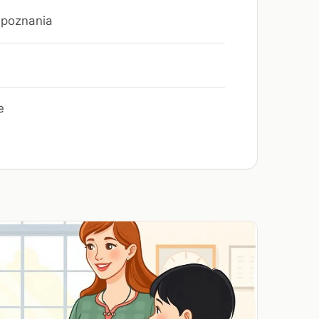
u poznania
e