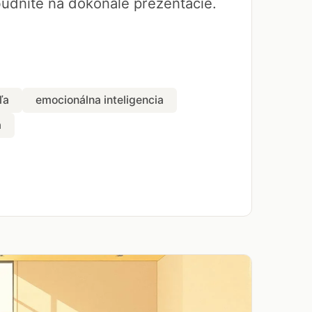
udnite na dokonalé prezentácie.
ľa
emocionálna inteligencia
a