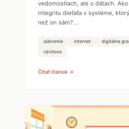
vedomostiach, ale o dátach. Ako
integritu dieťaťa v systéme, ktor
než on sám?...
súkromie
internet
digitálna gr
výchova
Čítať článok →