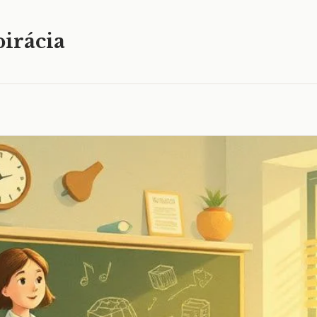
irácia