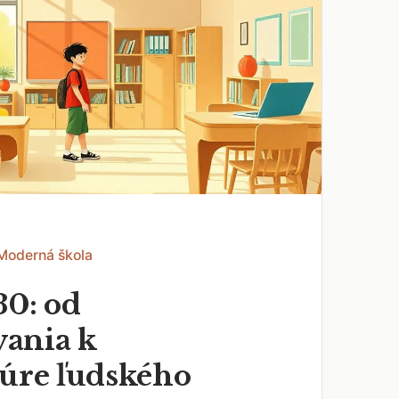
 Moderná škola
30: od
ania k
túre ľudského