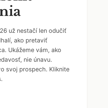
nia
26 už nestačí len odučiť
alí, ako pretaviť
nca. Ukážeme vám, ako
vedavosť, nie únavu.
o svoj prospech. Kliknite
.