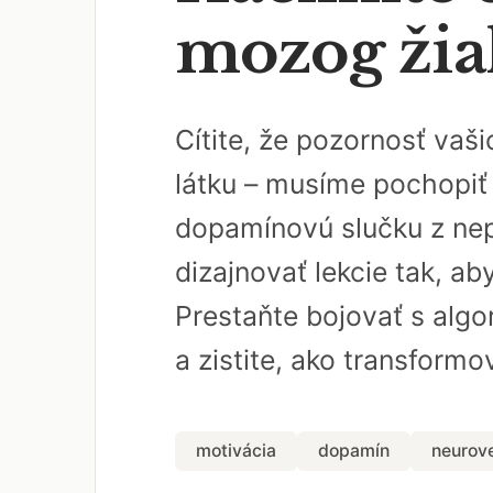
mozog žia
Cítite, že pozornosť vaš
látku – musíme pochopiť 
dopamínovú slučku z nep
dizajnovať lekcie tak, ab
Prestaňte bojovať s algo
a zistite, ako transformo
motivácia
dopamín
neurov