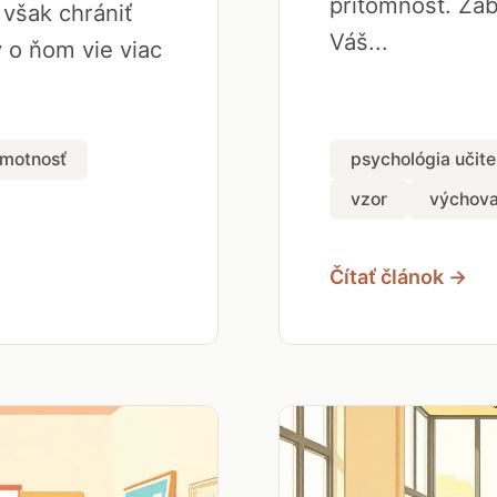
prítomnosť. Zab
 však chrániť
Váš...
ý o ňom vie viac
amotnosť
psychológia učite
vzor
výchov
Čítať článok →