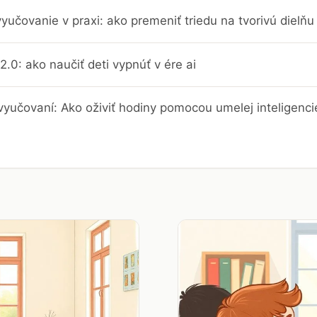
yučovanie v praxi: ako premeniť triedu na tvorivú dielň
2.0: ako naučiť deti vypnúť v ére ai
vyučovaní: Ako oživiť hodiny pomocou umelej inteligenci