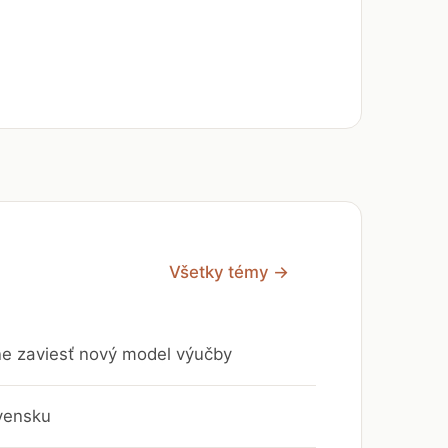
Všetky témy →
vne zaviesť nový model výučby
vensku