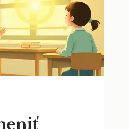
meniť