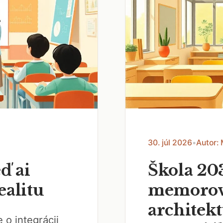
30. júl 2026
•
Autor:
ď ai
Škola 20
ealitu
memorov
architek
 o integrácii