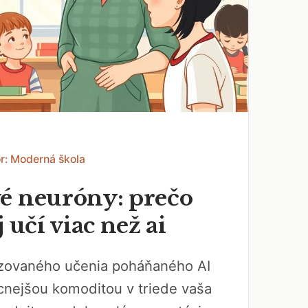
r: Moderná škola
é neuróny: prečo
j učí viac než ai
izovaného učenia poháňaného AI
cnejšou komoditou v triede vaša