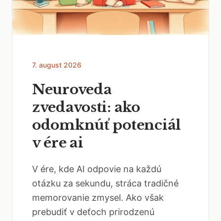
7. august 2026
Neuroveda
zvedavosti: ako
odomknúť potenciál
v ére ai
V ére, kde AI odpovie na každú
otázku za sekundu, stráca tradičné
memorovanie zmysel. Ako však
prebudiť v deťoch prirodzenú