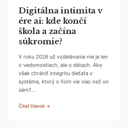
Digitálna intimita v
ére ai: kde končí
škola a začína
súkromie?
V roku 2026 už vzdelávanie nie je len
o vedomostiach, ale o dátach. Ako
však chrániť integritu dieťaťa v
systéme, ktorý o ňom vie viac než on
sám?...
Čítať článok →