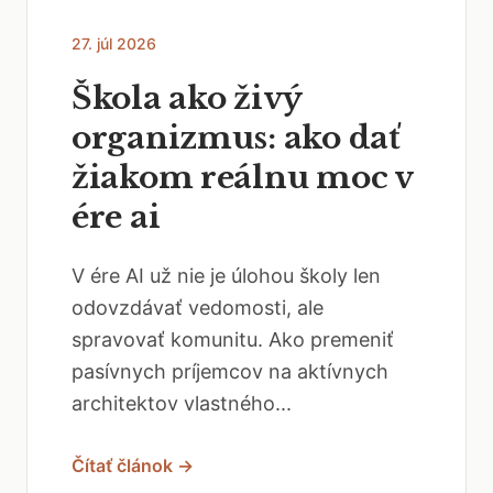
27. júl 2026
Škola ako živý
organizmus: ako dať
žiakom reálnu moc v
ére ai
V ére AI už nie je úlohou školy len
odovzdávať vedomosti, ale
spravovať komunitu. Ako premeniť
pasívnych príjemcov na aktívnych
architektov vlastného...
Čítať článok →