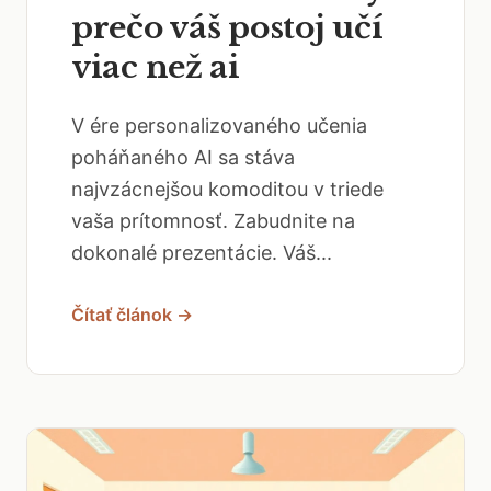
prečo váš postoj učí
viac než ai
V ére personalizovaného učenia
poháňaného AI sa stáva
najvzácnejšou komoditou v triede
vaša prítomnosť. Zabudnite na
dokonalé prezentácie. Váš...
Čítať článok →