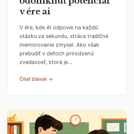
odomknúť potenciál
v ére ai
V ére, kde AI odpovie na každú
otázku za sekundu, stráca tradičné
memorovanie zmysel. Ako však
prebudiť v deťoch prirodzenú
zvedavosť, ktorá je...
Čítať článok →