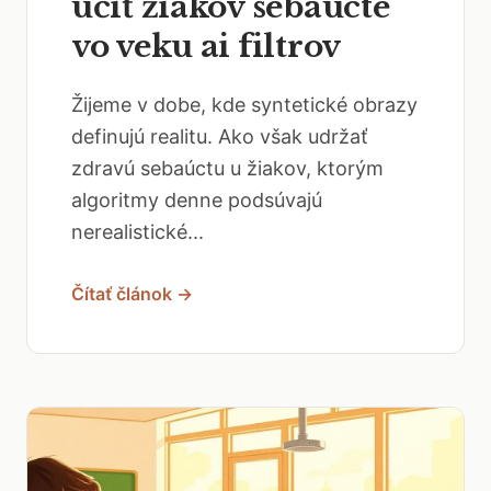
učiť žiakov sebaúcte
vo veku ai filtrov
Žijeme v dobe, kde syntetické obrazy
definujú realitu. Ako však udržať
zdravú sebaúctu u žiakov, ktorým
algoritmy denne podsúvajú
nerealistické...
Čítať článok →