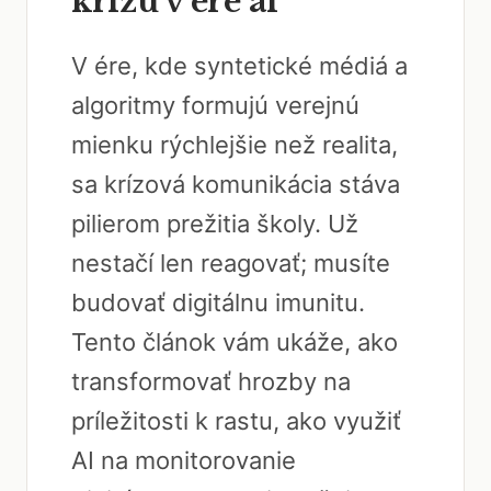
krízu v ére ai
V ére, kde syntetické médiá a
algoritmy formujú verejnú
mienku rýchlejšie než realita,
sa krízová komunikácia stáva
pilierom prežitia školy. Už
nestačí len reagovať; musíte
budovať digitálnu imunitu.
Tento článok vám ukáže, ako
transformovať hrozby na
príležitosti k rastu, ako využiť
AI na monitorovanie