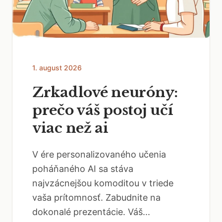
1. august 2026
Zrkadlové neuróny:
prečo váš postoj učí
viac než ai
V ére personalizovaného učenia
poháňaného AI sa stáva
najvzácnejšou komoditou v triede
vaša prítomnosť. Zabudnite na
dokonalé prezentácie. Váš...