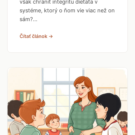
však chrániť integritu dieťaťa v
systéme, ktorý o ňom vie viac než on
sám?...
Čítať článok →