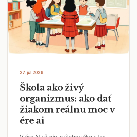
27. júl 2026
Škola ako živý
organizmus: ako dať
žiakom reálnu moc v
ére ai
V ére AI už nie je úlohou školy len