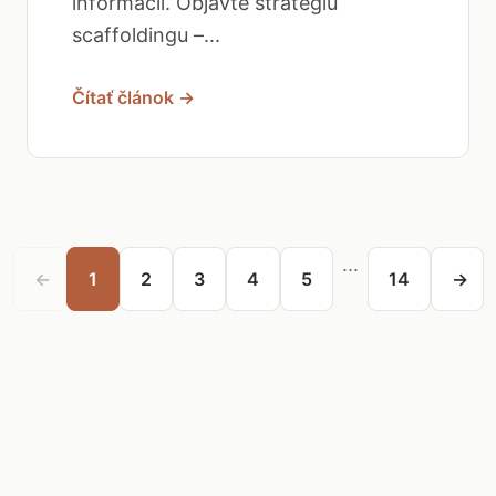
informácií. Objavte stratégiu
scaffoldingu –...
Čítať článok →
...
←
1
2
3
4
5
14
→