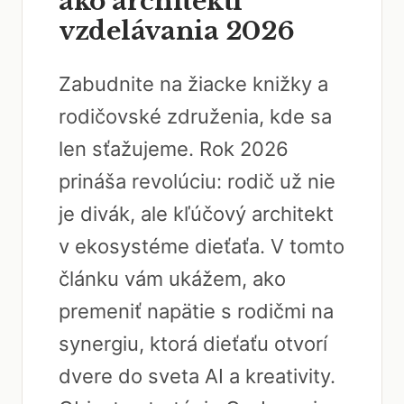
ako architekti
vzdelávania 2026
Zabudnite na žiacke knižky a
rodičovské združenia, kde sa
len sťažujeme. Rok 2026
prináša revolúciu: rodič už nie
je divák, ale kľúčový architekt
v ekosystéme dieťaťa. V tomto
článku vám ukážem, ako
premeniť napätie s rodičmi na
synergiu, ktorá dieťaťu otvorí
dvere do sveta AI a kreativity.