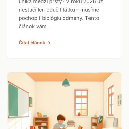
uniká medzi prsty? V roku 2026 už
nestačí len odučiť látku – musíme
pochopiť biológiu odmeny. Tento
článok vám...
Čítať článok →