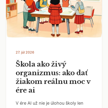
27. júl 2026
Škola ako živý
organizmus: ako dať
žiakom reálnu moc v
ére ai
V ére AI už nie je úlohou školy len