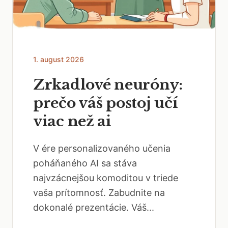
1. august 2026
Zrkadlové neuróny:
prečo váš postoj učí
viac než ai
V ére personalizovaného učenia
poháňaného AI sa stáva
najvzácnejšou komoditou v triede
vaša prítomnosť. Zabudnite na
dokonalé prezentácie. Váš...