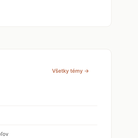
Všetky témy →
eľov