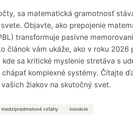
počty, sa matematická gramotnosť stáv
svete. Objavte, ako prepojenie matema
PBL) transformuje pasívne memorovanie
to článok vám ukáže, ako v roku 2026 
 kde sa kritické myslenie stretáva s ud
ť chápať komplexné systémy. Čítajte ďal
í vašich žiakov na skutočný svet.
medzipredmetové vzťahy
inovácie