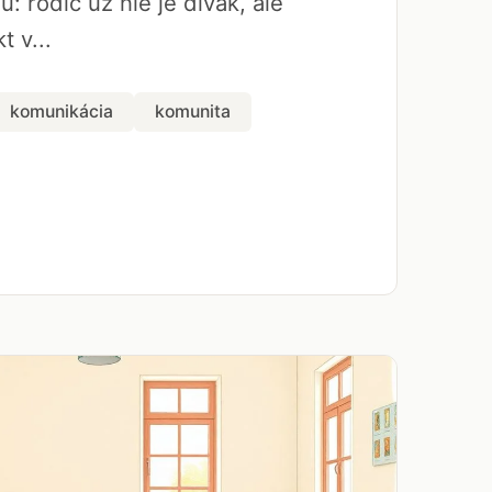
u: rodič už nie je divák, ale
t v...
komunikácia
komunita