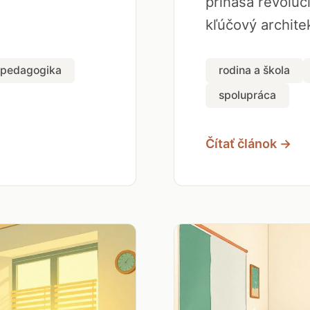
prináša revolúci
kľúčový architek
pedagogika
rodina a škola
spolupráca
Čítať článok →