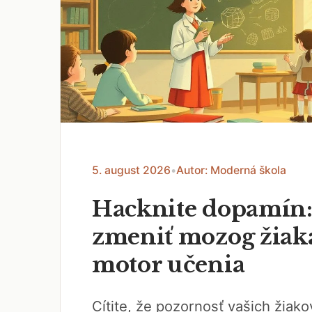
5. august 2026
•
Autor: Moderná škola
Hacknite dopamín:
zmeniť mozog žiak
motor učenia
Cítite, že pozornosť vašich žiak