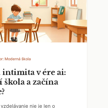
or: Moderná škola
 intimita v ére ai:
 škola a začína
e?
vzdelávanie nie je len o