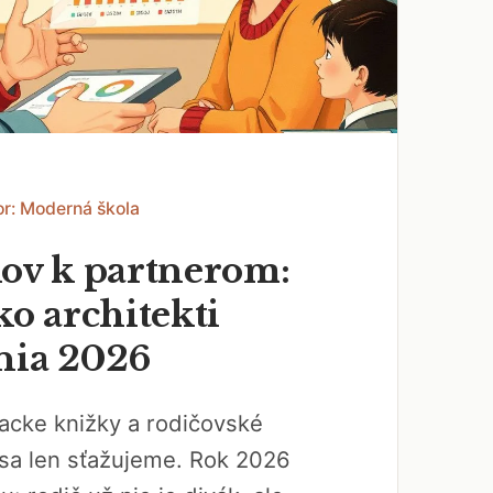
or: Moderná škola
kov k partnerom:
ko architekti
nia 2026
acke knižky a rodičovské
 sa len sťažujeme. Rok 2026