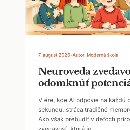
7. august 2026
•
Autor: Moderná škola
Neuroveda zvedavos
odomknúť potenciál
V ére, kde AI odpovie na každú 
sekundu, stráca tradičné memor
Ako však prebudiť v deťoch prir
zvedavosť, ktorá je...