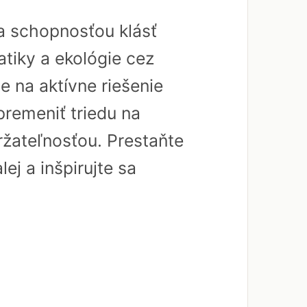
a schopnosťou klásť
tiky a ekológie cez
 na aktívne riešenie
premeniť triedu na
ržateľnosťou. Prestaňte
ej a inšpirujte sa