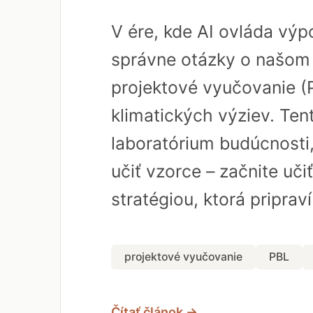
V ére, kde AI ovláda vý
správne otázky o našom 
projektové vyučovanie (
klimatických výziev. Ten
laboratórium budúcnosti,
učiť vzorce – začnite uči
stratégiou, ktorá priprav
projektové vyučovanie
PBL
Čítať článok →