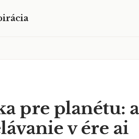
irácia
a pre planétu: a
ávanie v ére ai