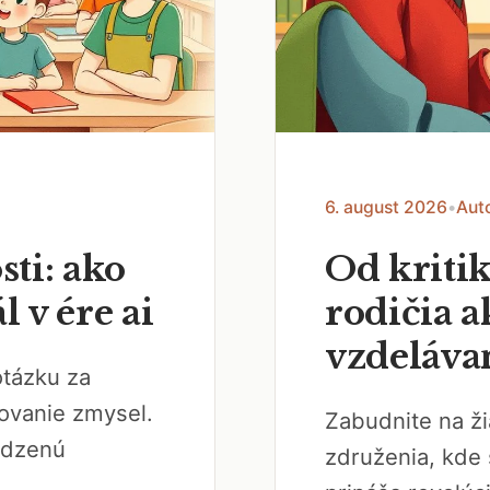
6. august 2026
•
Aut
ti: ako
Od kriti
 v ére ai
rodičia a
vzdeláva
otázku za
ovanie zmysel.
Zabudnite na ži
odzenú
združenia, kde