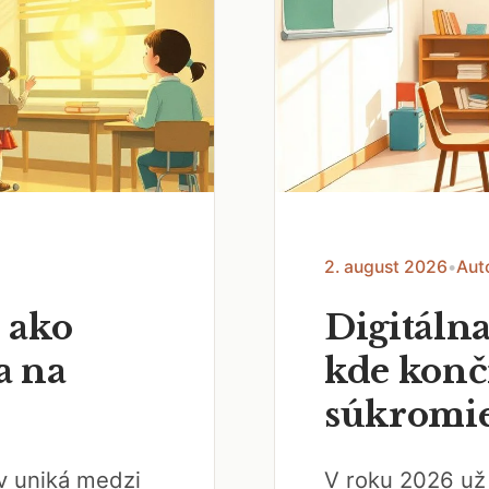
2. august 2026
•
Aut
 ako
Digitálna
a na
kde končí
súkromi
ov uniká medzi
V roku 2026 už 