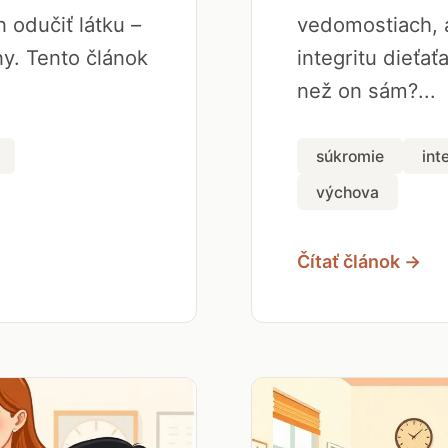
 odučiť látku –
vedomostiach, a
y. Tento článok
integritu dieťať
než on sám?...
súkromie
int
výchova
Čítať článok →