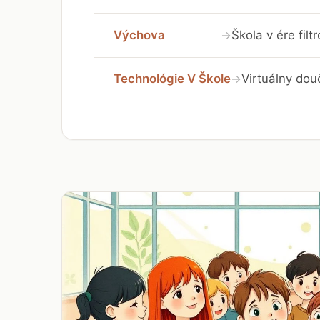
Výchova
Škola v ére fil
→
Technológie V Škole
Virtuálny dou
→