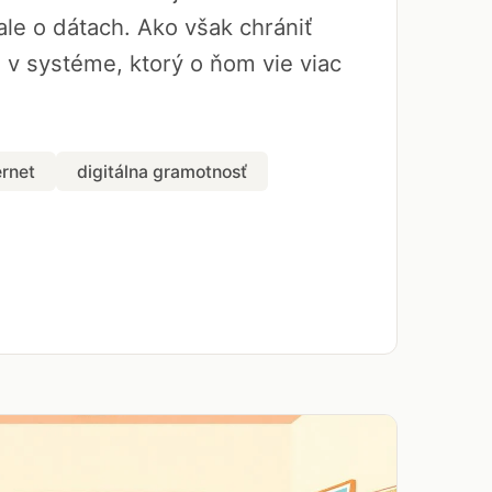
le o dátach. Ako však chrániť
a v systéme, ktorý o ňom vie viac
ernet
digitálna gramotnosť