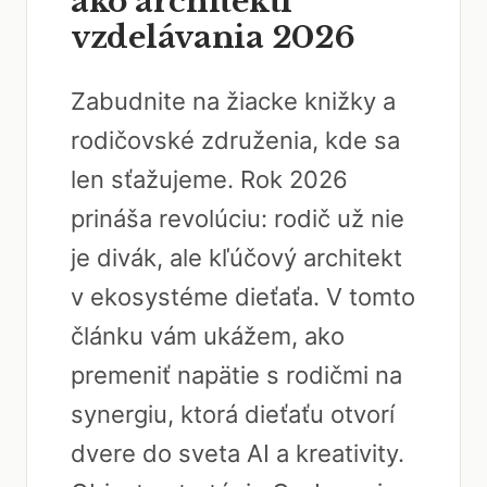
ako architekti
vzdelávania 2026
Zabudnite na žiacke knižky a
rodičovské združenia, kde sa
len sťažujeme. Rok 2026
prináša revolúciu: rodič už nie
je divák, ale kľúčový architekt
v ekosystéme dieťaťa. V tomto
článku vám ukážem, ako
premeniť napätie s rodičmi na
synergiu, ktorá dieťaťu otvorí
dvere do sveta AI a kreativity.