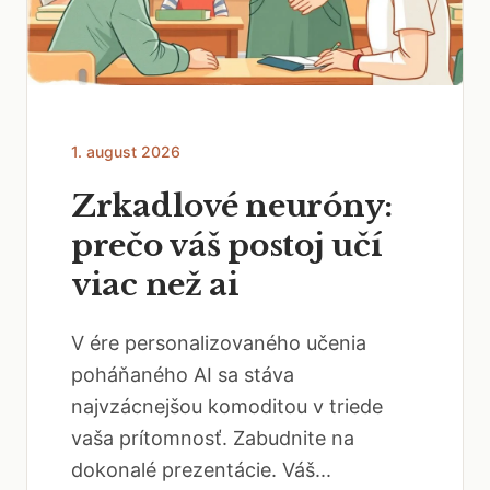
1. august 2026
Zrkadlové neuróny:
prečo váš postoj učí
viac než ai
V ére personalizovaného učenia
poháňaného AI sa stáva
najvzácnejšou komoditou v triede
vaša prítomnosť. Zabudnite na
dokonalé prezentácie. Váš...