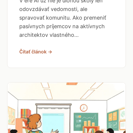
V ére AI už nie je úlohou školy len
odovzdávať vedomosti, ale
spravovať komunitu. Ako premeniť
pasívnych príjemcov na aktívnych
architektov vlastného...
Čítať článok →