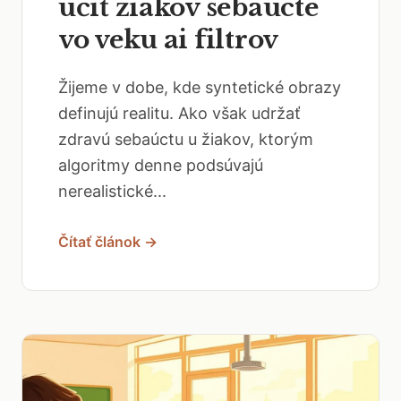
učiť žiakov sebaúcte
vo veku ai filtrov
Žijeme v dobe, kde syntetické obrazy
definujú realitu. Ako však udržať
zdravú sebaúctu u žiakov, ktorým
algoritmy denne podsúvajú
nerealistické...
Čítať článok →