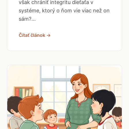
však chrániť integritu dieťaťa v
systéme, ktorý o ňom vie viac než on
sám?...
Čítať článok →