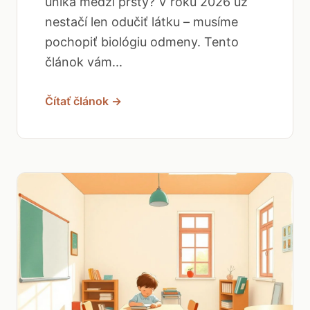
uniká medzi prsty? V roku 2026 už
nestačí len odučiť látku – musíme
pochopiť biológiu odmeny. Tento
článok vám...
Čítať článok →