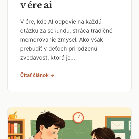
v ére ai
V ére, kde AI odpovie na každú
otázku za sekundu, stráca tradičné
memorovanie zmysel. Ako však
prebudiť v deťoch prirodzenú
zvedavosť, ktorá je...
Čítať článok →