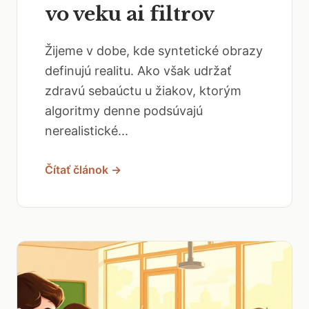
vo veku ai filtrov
Žijeme v dobe, kde syntetické obrazy
definujú realitu. Ako však udržať
zdravú sebaúctu u žiakov, ktorým
algoritmy denne podsúvajú
nerealistické...
Čítať článok →