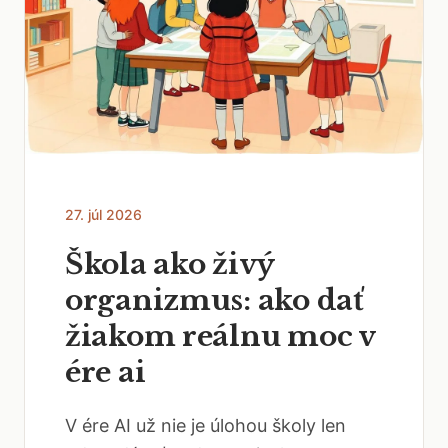
27. júl 2026
Škola ako živý
organizmus: ako dať
žiakom reálnu moc v
ére ai
V ére AI už nie je úlohou školy len