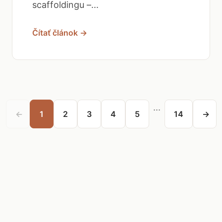
scaffoldingu –...
Čítať článok →
...
←
1
2
3
4
5
14
→