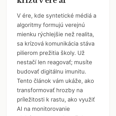
krízu v ére ai
V ére, kde syntetické médiá a
algoritmy formujú verejnú
mienku rýchlejšie než realita,
sa krízová komunikácia stáva
pilierom prežitia školy. Už
nestačí len reagovať; musíte
budovať digitálnu imunitu.
Tento článok vám ukáže, ako
transformovať hrozby na
príležitosti k rastu, ako využiť
AI na monitorovanie