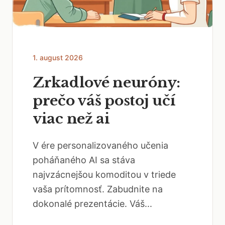
1. august 2026
Zrkadlové neuróny:
prečo váš postoj učí
viac než ai
V ére personalizovaného učenia
poháňaného AI sa stáva
najvzácnejšou komoditou v triede
vaša prítomnosť. Zabudnite na
dokonalé prezentácie. Váš...