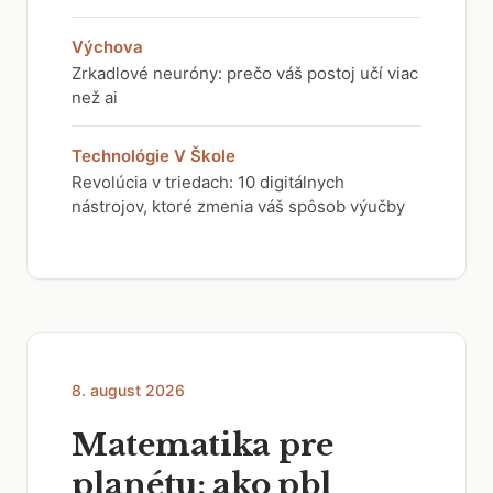
Výchova
Zrkadlové neuróny: prečo váš postoj učí viac
než ai
Technológie V Škole
Revolúcia v triedach: 10 digitálnych
nástrojov, ktoré zmenia váš spôsob výučby
8. august 2026
Matematika pre
planétu: ako pbl