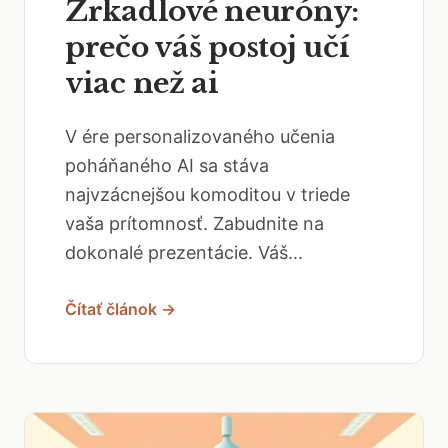
Zrkadlové neuróny:
prečo váš postoj učí
viac než ai
V ére personalizovaného učenia
poháňaného AI sa stáva
najvzácnejšou komoditou v triede
vaša prítomnosť. Zabudnite na
dokonalé prezentácie. Váš...
Čítať článok →