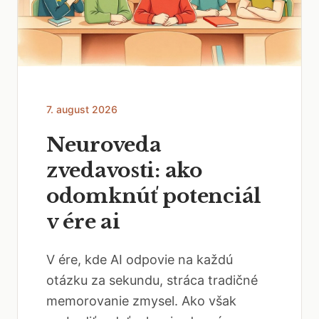
7. august 2026
Neuroveda
zvedavosti: ako
odomknúť potenciál
v ére ai
V ére, kde AI odpovie na každú
otázku za sekundu, stráca tradičné
memorovanie zmysel. Ako však