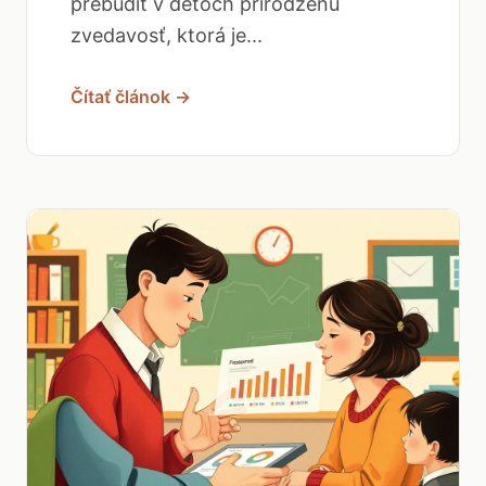
prebudiť v deťoch prirodzenú
zvedavosť, ktorá je...
Čítať článok →