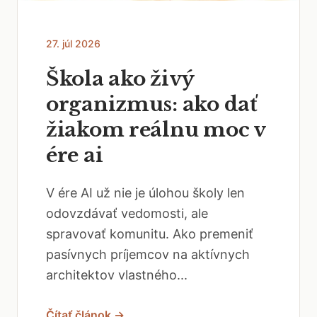
27. júl 2026
Škola ako živý
organizmus: ako dať
žiakom reálnu moc v
ére ai
V ére AI už nie je úlohou školy len
odovzdávať vedomosti, ale
spravovať komunitu. Ako premeniť
pasívnych príjemcov na aktívnych
architektov vlastného...
Čítať článok →