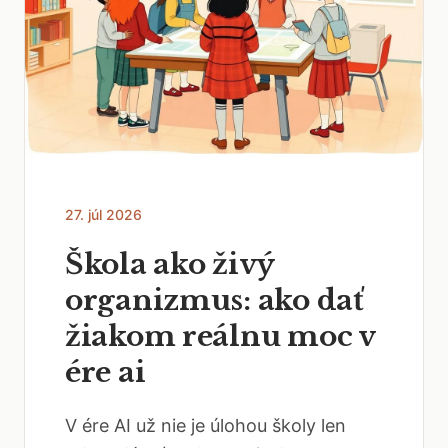
27. júl 2026
Škola ako živý
organizmus: ako dať
žiakom reálnu moc v
ére ai
V ére AI už nie je úlohou školy len