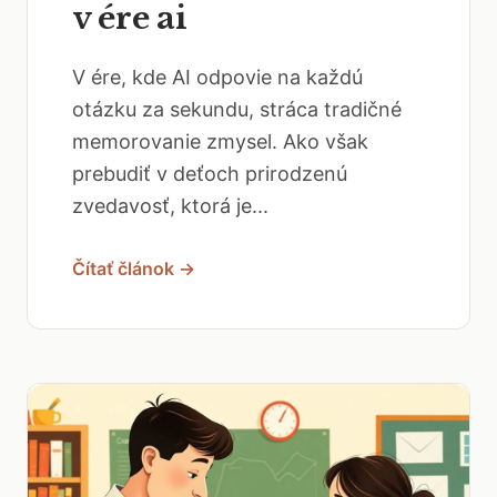
v ére ai
V ére, kde AI odpovie na každú
otázku za sekundu, stráca tradičné
memorovanie zmysel. Ako však
prebudiť v deťoch prirodzenú
zvedavosť, ktorá je...
Čítať článok →