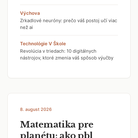
Výchova
Zrkadlové neuróny: prečo váš postoj učí viac
než ai
Technológie V Škole
Revolúcia v triedach: 10 digitálnych
nástrojov, ktoré zmenia váš spôsob výučby
8. august 2026
Matematika pre
planétu: ako pbl