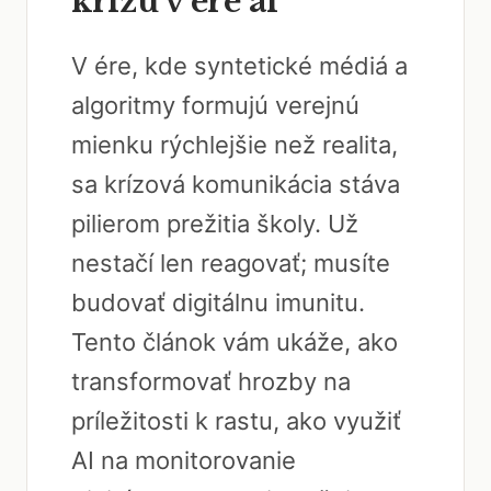
krízu v ére ai
V ére, kde syntetické médiá a
algoritmy formujú verejnú
mienku rýchlejšie než realita,
sa krízová komunikácia stáva
pilierom prežitia školy. Už
nestačí len reagovať; musíte
budovať digitálnu imunitu.
Tento článok vám ukáže, ako
transformovať hrozby na
príležitosti k rastu, ako využiť
AI na monitorovanie