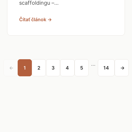
scaffoldingu –...
Čítať článok →
...
←
1
2
3
4
5
14
→