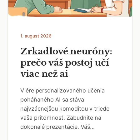
1. august 2026
Zrkadlové neuróny:
prečo váš postoj učí
viac než ai
V ére personalizovaného učenia
poháňaného AI sa stáva
najvzácnejšou komoditou v triede
vaša prítomnosť. Zabudnite na
dokonalé prezentácie. Váš...