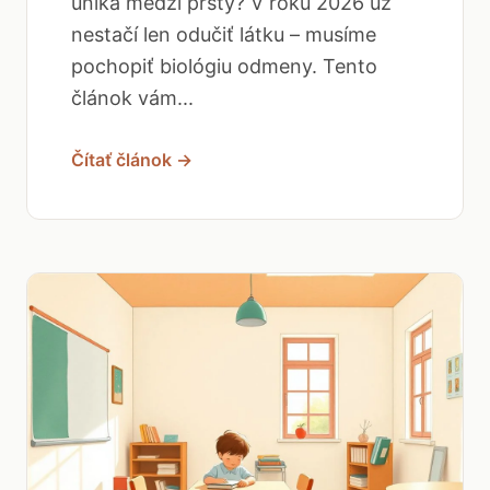
uniká medzi prsty? V roku 2026 už
nestačí len odučiť látku – musíme
pochopiť biológiu odmeny. Tento
článok vám...
Čítať článok →