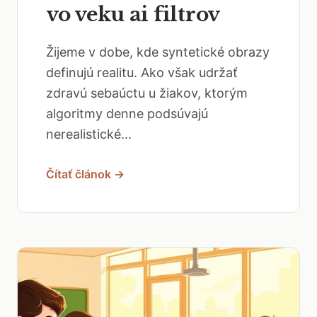
vo veku ai filtrov
Žijeme v dobe, kde syntetické obrazy
definujú realitu. Ako však udržať
zdravú sebaúctu u žiakov, ktorým
algoritmy denne podsúvajú
nerealistické...
Čítať článok →