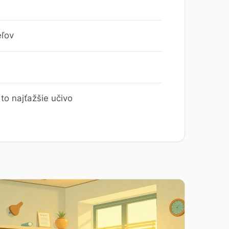
eľov
to najťažšie učivo