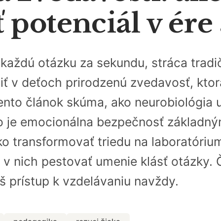
potenciál v ére 
a každú otázku za sekundu, stráca tra
iť v deťoch prirodzenú zvedavosť, kto
nto článok skúma, ako neurobiológia 
čo je emocionálna bezpečnosť základ
o transformovať triedu na laboratórium
 v nich pestovať umenie klásť otázky. Č
áš prístup k vzdelávaniu navždy.