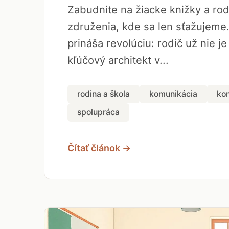
Zabudnite na žiacke knižky a ro
združenia, kde sa len sťažujeme
prináša revolúciu: rodič už nie je
kľúčový architekt v...
rodina a škola
komunikácia
ko
spolupráca
Čítať článok →