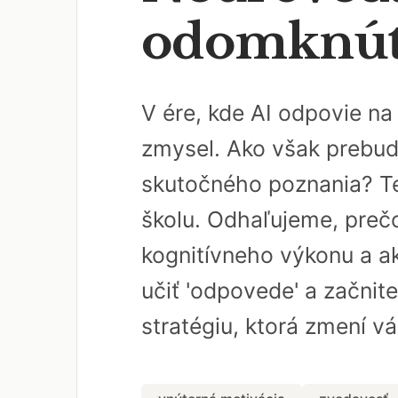
odomknúť 
V ére, kde AI odpovie n
zmysel. Ako však prebud
skutočného poznania? Te
školu. Odhaľujeme, pre
kognitívneho výkonu a ak
učiť 'odpovede' a začnite
stratégiu, ktorá zmení v