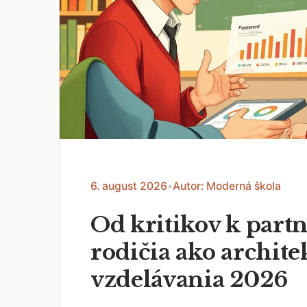
6. august 2026
•
Autor: Moderná škola
Od kritikov k part
rodičia ako archite
vzdelávania 2026