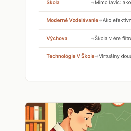
Škola
Mimo lavíc: ako
→
Moderné Vzdelávanie
Ako efektívn
→
Výchova
Škola v ére fil
→
Technológie V Škole
Virtuálny dou
→