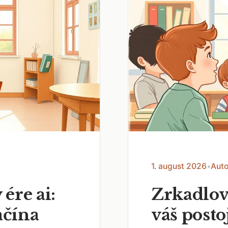
1. august 2026
•
Auto
 ére ai:
Zrkadlov
ačína
váš posto