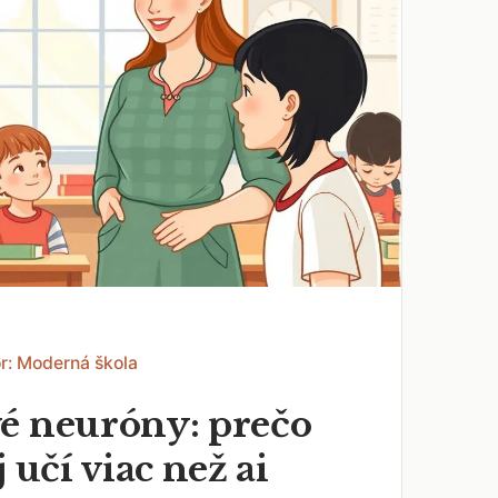
r: Moderná škola
é neuróny: prečo
j učí viac než ai