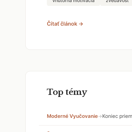
vnútorná motivácia
zvedavosť
Čítať článok →
Top témy
Moderné Vyučovanie
Koniec priem
→