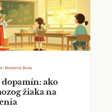
or: Moderná škola
 dopamín: ako
ozog žiaka na
enia