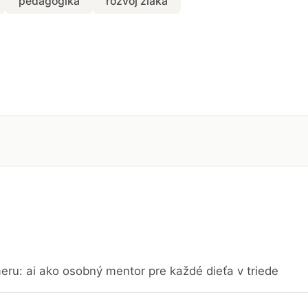
pedagogika
rozvoj žiaka
eru: ai ako osobný mentor pre každé dieťa v triede