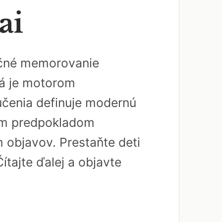
ai
dičné memorovanie
rá je motorom
učenia definuje modernú
ným predpokladom
 objavov. Prestaňte deti
ítajte ďalej a objavte