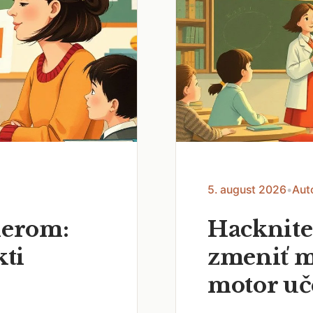
5. august 2026
•
Aut
nerom:
Hacknite
kti
zmeniť m
motor uč