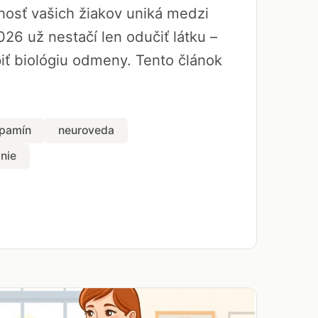
rnosť vašich žiakov uniká medzi
026 už nestačí len odučiť látku –
ť biológiu odmeny. Tento článok
pamín
neuroveda
nie