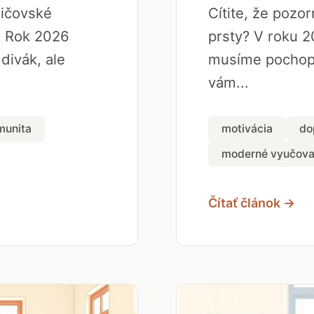
dičovské
Cítite, že pozo
. Rok 2026
prsty? V roku 2
 divák, ale
musíme pochopi
vám...
munita
motivácia
do
moderné vyučova
Čítať článok →