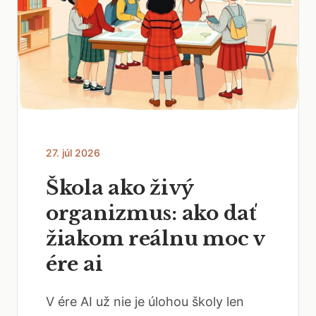
27. júl 2026
Škola ako živý
organizmus: ako dať
žiakom reálnu moc v
ére ai
V ére AI už nie je úlohou školy len