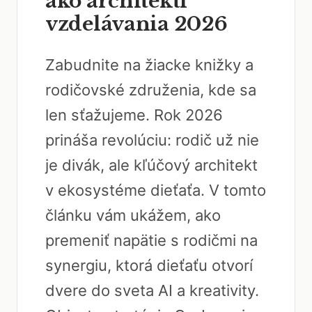
ako architekti
vzdelávania 2026
Zabudnite na žiacke knižky a
rodičovské združenia, kde sa
len sťažujeme. Rok 2026
prináša revolúciu: rodič už nie
je divák, ale kľúčový architekt
v ekosystéme dieťaťa. V tomto
článku vám ukážem, ako
premeniť napätie s rodičmi na
synergiu, ktorá dieťaťu otvorí
dvere do sveta AI a kreativity.