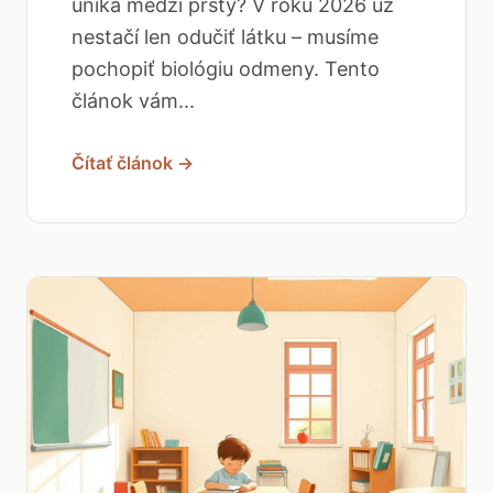
uniká medzi prsty? V roku 2026 už
nestačí len odučiť látku – musíme
pochopiť biológiu odmeny. Tento
článok vám...
Čítať článok →