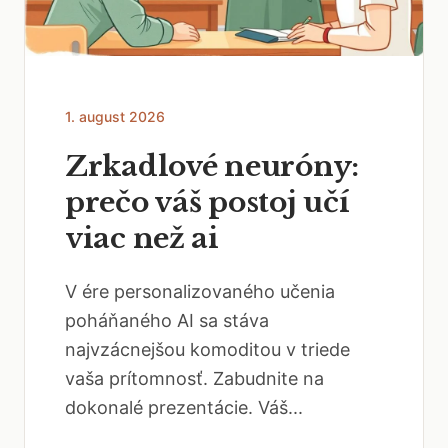
1. august 2026
Zrkadlové neuróny:
prečo váš postoj učí
viac než ai
V ére personalizovaného učenia
poháňaného AI sa stáva
najvzácnejšou komoditou v triede
vaša prítomnosť. Zabudnite na
dokonalé prezentácie. Váš...