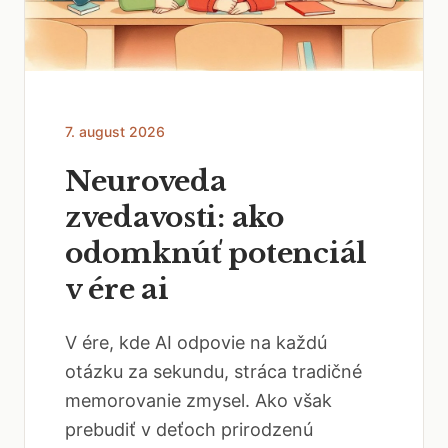
7. august 2026
Neuroveda
zvedavosti: ako
odomknúť potenciál
v ére ai
V ére, kde AI odpovie na každú
otázku za sekundu, stráca tradičné
memorovanie zmysel. Ako však
prebudiť v deťoch prirodzenú