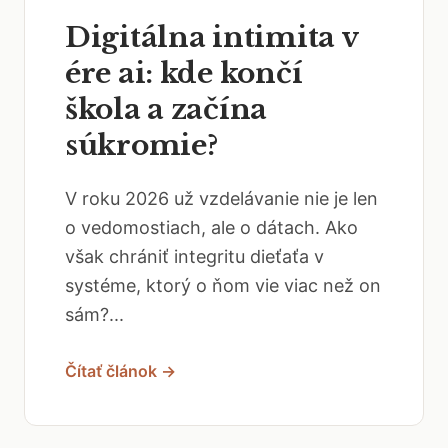
Digitálna intimita v
ére ai: kde končí
škola a začína
súkromie?
V roku 2026 už vzdelávanie nie je len
o vedomostiach, ale o dátach. Ako
však chrániť integritu dieťaťa v
systéme, ktorý o ňom vie viac než on
sám?...
Čítať článok →