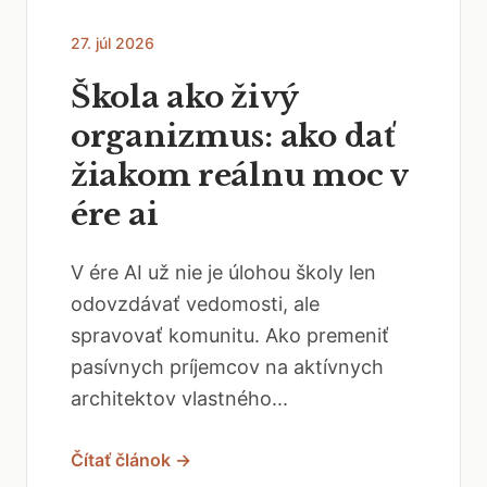
27. júl 2026
Škola ako živý
organizmus: ako dať
žiakom reálnu moc v
ére ai
V ére AI už nie je úlohou školy len
odovzdávať vedomosti, ale
spravovať komunitu. Ako premeniť
pasívnych príjemcov na aktívnych
architektov vlastného...
Čítať článok →