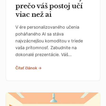
prečo váš postoj učí
viac než ai
V ére personalizovaného učenia
poháňaného AI sa stáva
najvzácnejšou komoditou v triede
vaša prítomnosť. Zabudnite na
dokonalé prezentácie. Váš...
Čítať článok →