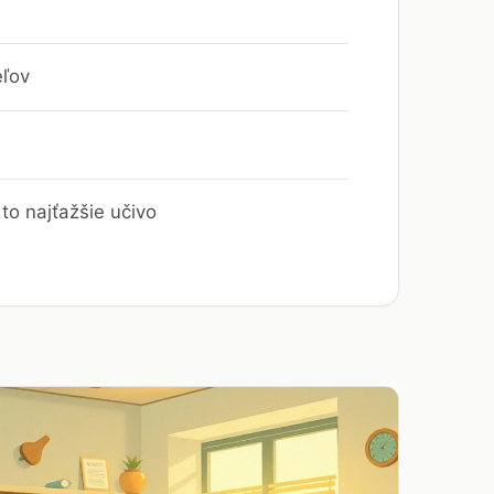
eľov
to najťažšie učivo