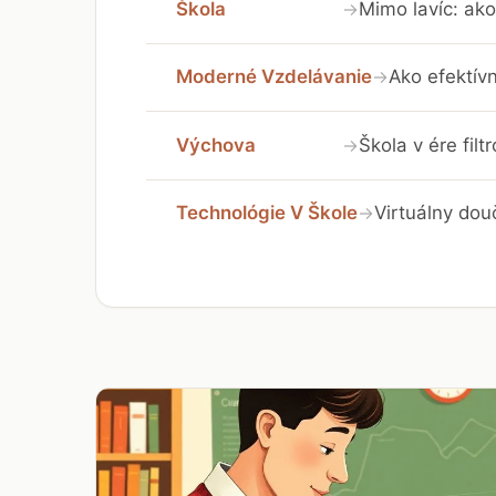
Škola
Mimo lavíc: ako
→
Moderné Vzdelávanie
Ako efektívn
→
Výchova
Škola v ére fil
→
Technológie V Škole
Virtuálny dou
→