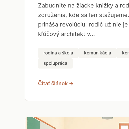
Zabudnite na žiacke knižky a ro
združenia, kde sa len sťažujeme
prináša revolúciu: rodič už nie je
kľúčový architekt v...
rodina a škola
komunikácia
ko
spolupráca
Čítať článok →