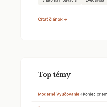
vnútorná motivácia
zvedavosť
Čítať článok →
Top témy
Moderné Vyučovanie
Koniec priem
→