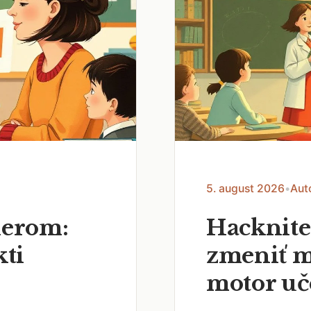
5. august 2026
•
Aut
nerom:
Hacknite
kti
zmeniť m
motor uč