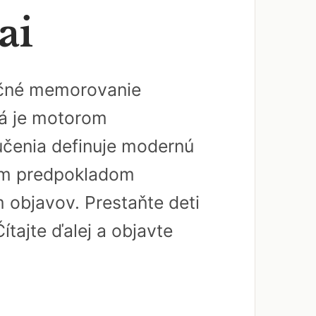
ai
dičné memorovanie
rá je motorom
učenia definuje modernú
ným predpokladom
 objavov. Prestaňte deti
ítajte ďalej a objavte