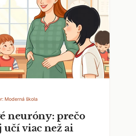
r: Moderná škola
é neuróny: prečo
j učí viac než ai