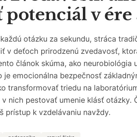
potenciál v ére 
a každú otázku za sekundu, stráca tra
iť v deťoch prirodzenú zvedavosť, kto
nto článok skúma, ako neurobiológia 
čo je emocionálna bezpečnosť základ
o transformovať triedu na laboratórium
 v nich pestovať umenie klásť otázky. Č
áš prístup k vzdelávaniu navždy.