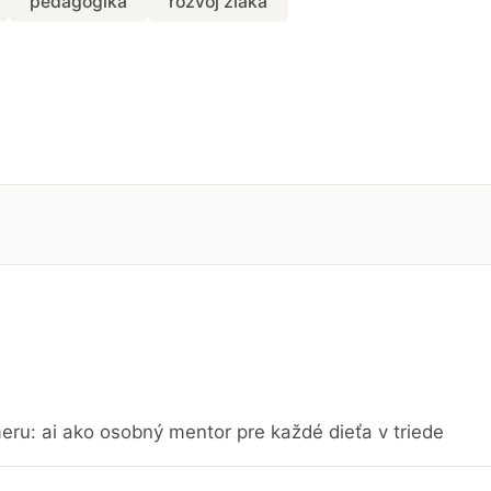
pedagogika
rozvoj žiaka
eru: ai ako osobný mentor pre každé dieťa v triede