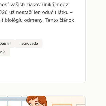
rnosť vašich žiakov uniká medzi
026 už nestačí len odučiť látku –
ť biológiu odmeny. Tento článok
pamín
neuroveda
nie