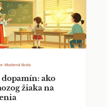
or: Moderná škola
 dopamín: ako
ozog žiaka na
enia