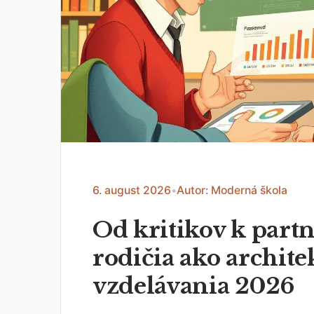
6. august 2026
•
Autor: Moderná škola
Od kritikov k part
rodičia ako archite
vzdelávania 2026