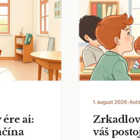
1. august 2026
•
Auto
 ére ai:
Zrkadlov
ačína
váš posto