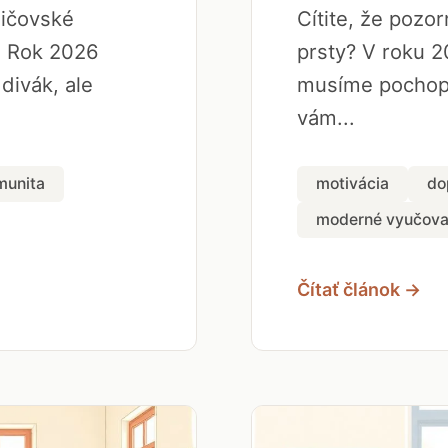
dičovské
Cítite, že pozo
. Rok 2026
prsty? V roku 2
 divák, ale
musíme pochopi
vám...
munita
motivácia
do
moderné vyučova
Čítať článok →