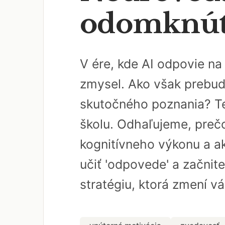
odomknúť 
V ére, kde AI odpovie n
zmysel. Ako však prebud
skutočného poznania? Te
školu. Odhaľujeme, pre
kognitívneho výkonu a ak
učiť 'odpovede' a začnite
stratégiu, ktorá zmení v