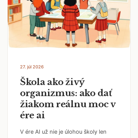
27. júl 2026
Škola ako živý
organizmus: ako dať
žiakom reálnu moc v
ére ai
V ére AI už nie je úlohou školy len