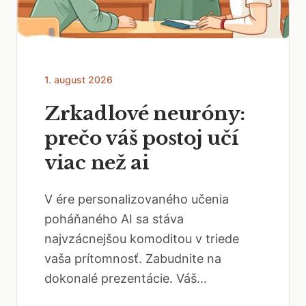
1. august 2026
Zrkadlové neuróny:
prečo váš postoj učí
viac než ai
V ére personalizovaného učenia
poháňaného AI sa stáva
najvzácnejšou komoditou v triede
vaša prítomnosť. Zabudnite na
dokonalé prezentácie. Váš...