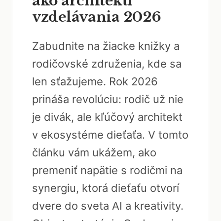
ako architekti
vzdelávania 2026
Zabudnite na žiacke knižky a
rodičovské združenia, kde sa
len sťažujeme. Rok 2026
prináša revolúciu: rodič už nie
je divák, ale kľúčový architekt
v ekosystéme dieťaťa. V tomto
článku vám ukážem, ako
premeniť napätie s rodičmi na
synergiu, ktorá dieťaťu otvorí
dvere do sveta AI a kreativity.