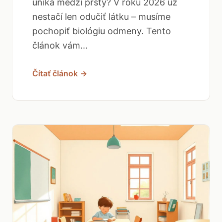
uniká medzi prsty? V roku 2026 už
nestačí len odučiť látku – musíme
pochopiť biológiu odmeny. Tento
článok vám...
Čítať článok →