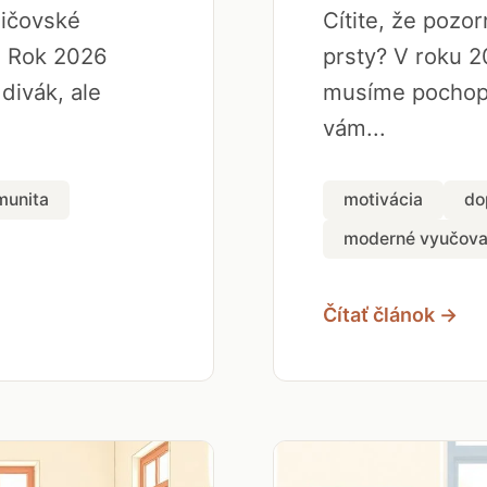
dičovské
Cítite, že pozo
. Rok 2026
prsty? V roku 2
 divák, ale
musíme pochopi
vám...
munita
motivácia
do
moderné vyučova
Čítať článok →