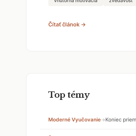
vnútorná motivácia
zvedavosť
Čítať článok →
Top témy
Moderné Vyučovanie
Koniec priem
→