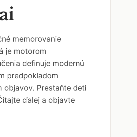
ai
dičné memorovanie
rá je motorom
učenia definuje modernú
ným predpokladom
 objavov. Prestaňte deti
ítajte ďalej a objavte