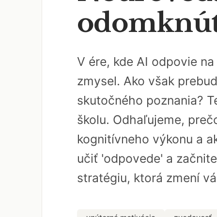
odomknúť 
V ére, kde AI odpovie n
zmysel. Ako však prebud
skutočného poznania? Te
školu. Odhaľujeme, pre
kognitívneho výkonu a ak
učiť 'odpovede' a začnite
stratégiu, ktorá zmení v