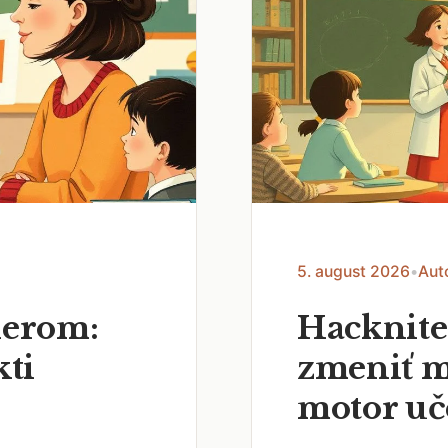
5. august 2026
•
Aut
nerom:
Hacknite
kti
zmeniť m
motor uč