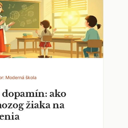
or: Moderná škola
 dopamín: ako
ozog žiaka na
enia