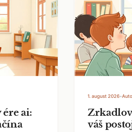
1. august 2026
•
Auto
 ére ai:
Zrkadlov
ačína
váš posto