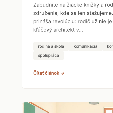
Zabudnite na žiacke knižky a ro
združenia, kde sa len sťažujeme
prináša revolúciu: rodič už nie je
kľúčový architekt v...
rodina a škola
komunikácia
ko
spolupráca
Čítať článok →