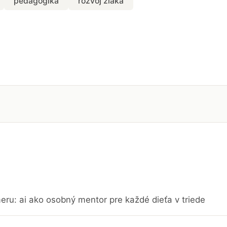
pedagogika
rozvoj žiaka
eru: ai ako osobný mentor pre každé dieťa v triede