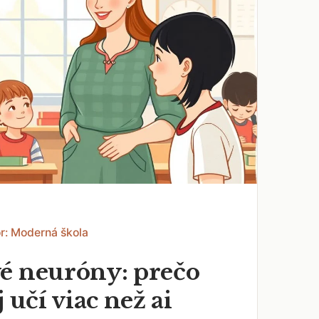
r: Moderná škola
é neuróny: prečo
j učí viac než ai