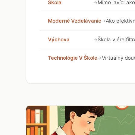
Škola
Mimo lavíc: ako
→
Moderné Vzdelávanie
Ako efektívn
→
Výchova
Škola v ére fil
→
Technológie V Škole
Virtuálny dou
→