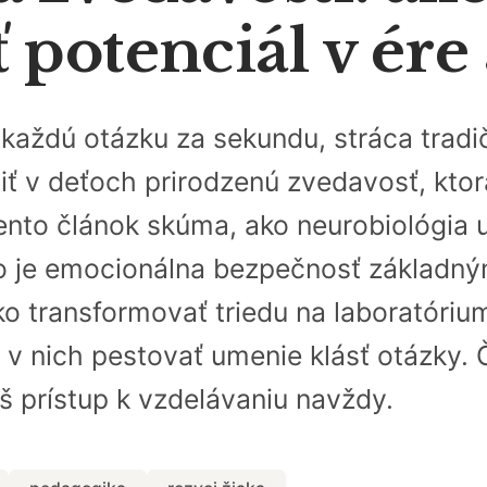
potenciál v ére 
a každú otázku za sekundu, stráca tra
iť v deťoch prirodzenú zvedavosť, kto
nto článok skúma, ako neurobiológia 
čo je emocionálna bezpečnosť základ
o transformovať triedu na laboratórium
 v nich pestovať umenie klásť otázky. Č
áš prístup k vzdelávaniu navždy.