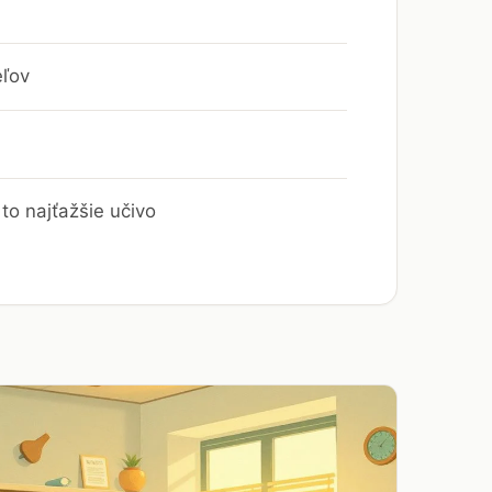
eľov
to najťažšie učivo