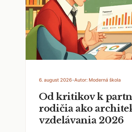
6. august 2026
•
Autor: Moderná škola
Od kritikov k part
rodičia ako archite
vzdelávania 2026