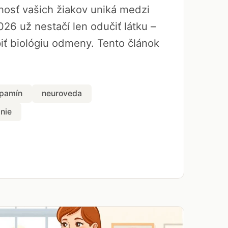
rnosť vašich žiakov uniká medzi
026 už nestačí len odučiť látku –
ť biológiu odmeny. Tento článok
pamín
neuroveda
nie