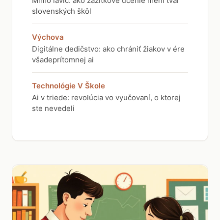
Mimo lavíc: ako zážitkové učenie mení tvár
slovenských škôl
Výchova
Digitálne dedičstvo: ako chrániť žiakov v ére
všadeprítomnej ai
Technológie V Škole
Ai v triede: revolúcia vo vyučovaní, o ktorej
ste nevedeli