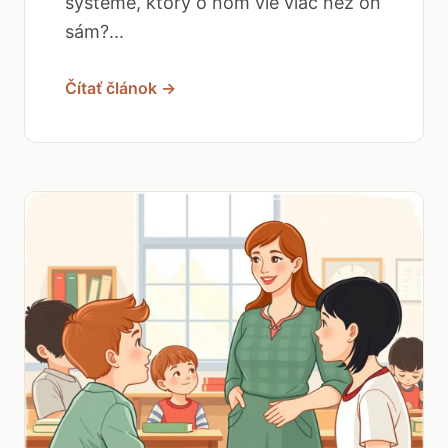
systéme, ktorý o ňom vie viac než on
sám?...
Čítať článok →