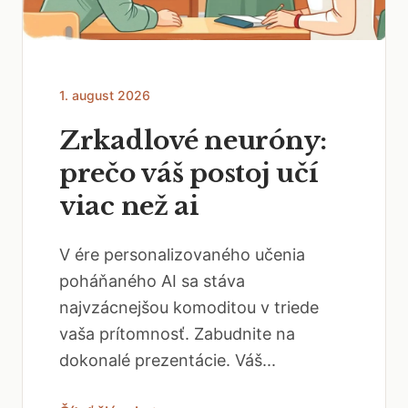
1. august 2026
Zrkadlové neuróny:
prečo váš postoj učí
viac než ai
V ére personalizovaného učenia
poháňaného AI sa stáva
najvzácnejšou komoditou v triede
vaša prítomnosť. Zabudnite na
dokonalé prezentácie. Váš...