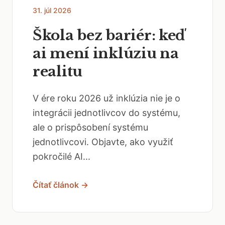
31. júl 2026
Škola bez bariér: keď
ai mení inklúziu na
realitu
V ére roku 2026 už inklúzia nie je o
integrácii jednotlivcov do systému,
ale o prispôsobení systému
jednotlivcovi. Objavte, ako využiť
pokročilé AI...
Čítať článok →