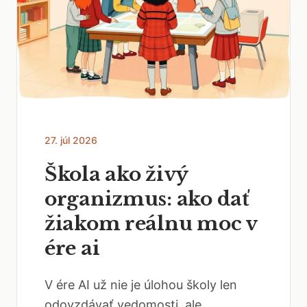
27. júl 2026
Škola ako živý
organizmus: ako dať
žiakom reálnu moc v
ére ai
V ére AI už nie je úlohou školy len
odovzdávať vedomosti, ale