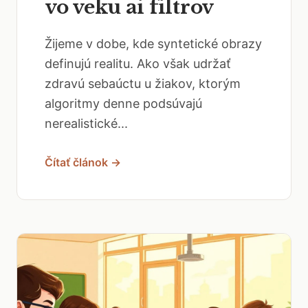
vo veku ai filtrov
Žijeme v dobe, kde syntetické obrazy
definujú realitu. Ako však udržať
zdravú sebaúctu u žiakov, ktorým
algoritmy denne podsúvajú
nerealistické...
Čítať článok →