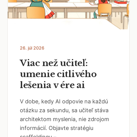
26. júl 2026
Viac než učiteľ:
umenie citlivého
lešenia v ére ai
V dobe, kedy AI odpovie na každú
otázku za sekundu, sa učiteľ stáva
architektom myslenia, nie zdrojom
informácií. Objavte stratégiu
scaffoldingu –...