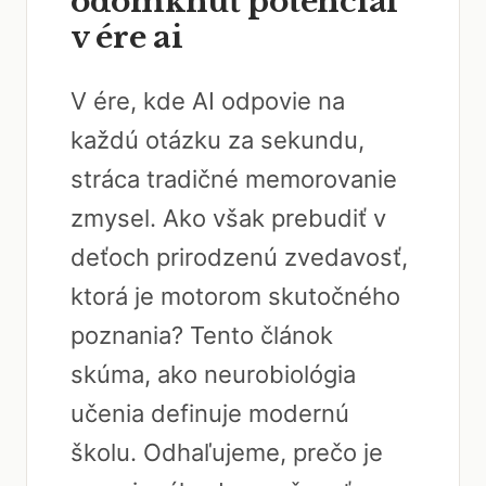
odomknúť potenciál
v ére ai
V ére, kde AI odpovie na
každú otázku za sekundu,
stráca tradičné memorovanie
zmysel. Ako však prebudiť v
deťoch prirodzenú zvedavosť,
ktorá je motorom skutočného
poznania? Tento článok
skúma, ako neurobiológia
učenia definuje modernú
školu. Odhaľujeme, prečo je