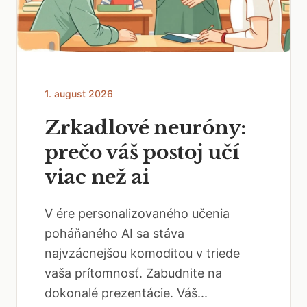
1. august 2026
Zrkadlové neuróny:
prečo váš postoj učí
viac než ai
V ére personalizovaného učenia
poháňaného AI sa stáva
najvzácnejšou komoditou v triede
vaša prítomnosť. Zabudnite na
dokonalé prezentácie. Váš...