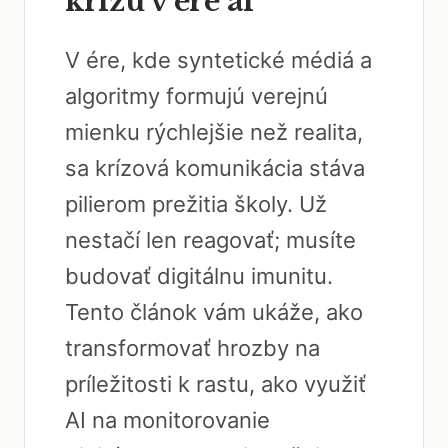
krízu v ére ai
V ére, kde syntetické médiá a
algoritmy formujú verejnú
mienku rýchlejšie než realita,
sa krízová komunikácia stáva
pilierom prežitia školy. Už
nestačí len reagovať; musíte
budovať digitálnu imunitu.
Tento článok vám ukáže, ako
transformovať hrozby na
príležitosti k rastu, ako využiť
AI na monitorovanie