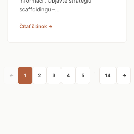
informácií. Objavte stratégiu
scaffoldingu –...
Čítať článok →
...
←
1
2
3
4
5
14
→