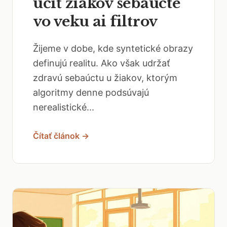
učiť žiakov sebaúcte
vo veku ai filtrov
Žijeme v dobe, kde syntetické obrazy
definujú realitu. Ako však udržať
zdravú sebaúctu u žiakov, ktorým
algoritmy denne podsúvajú
nerealistické...
Čítať článok →