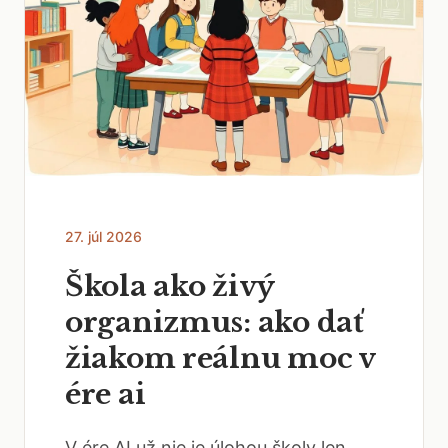
27. júl 2026
Škola ako živý
organizmus: ako dať
žiakom reálnu moc v
ére ai
V ére AI už nie je úlohou školy len