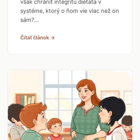
však chrániť integritu dieťaťa v
systéme, ktorý o ňom vie viac než on
sám?...
Čítať článok →