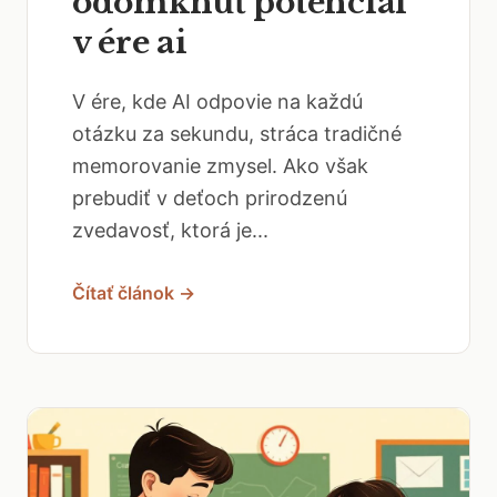
odomknúť potenciál
v ére ai
V ére, kde AI odpovie na každú
otázku za sekundu, stráca tradičné
memorovanie zmysel. Ako však
prebudiť v deťoch prirodzenú
zvedavosť, ktorá je...
Čítať článok →