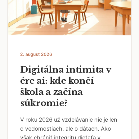
2. august 2026
Digitálna intimita v
ére ai: kde končí
škola a začína
súkromie?
V roku 2026 už vzdelávanie nie je len
o vedomostiach, ale o dátach. Ako
však chrániť integritu dieťaťa v