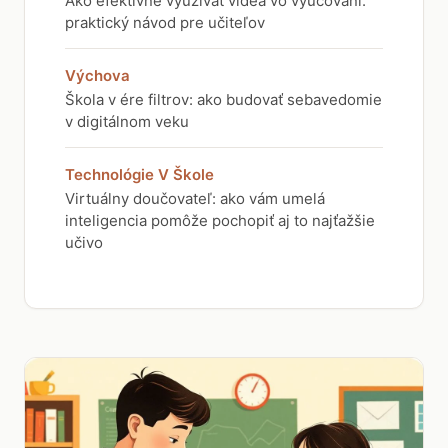
Ako efektívne využívať videá vo vyučovaní:
praktický návod pre učiteľov
Výchova
Škola v ére filtrov: ako budovať sebavedomie
v digitálnom veku
Technológie V Škole
Virtuálny doučovateľ: ako vám umelá
inteligencia pomôže pochopiť aj to najťažšie
učivo