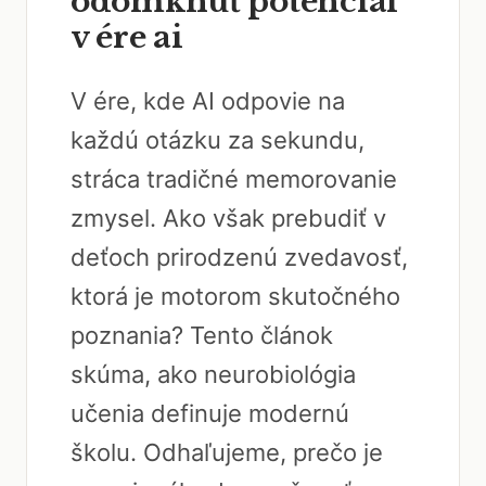
odomknúť potenciál
v ére ai
V ére, kde AI odpovie na
každú otázku za sekundu,
stráca tradičné memorovanie
zmysel. Ako však prebudiť v
deťoch prirodzenú zvedavosť,
ktorá je motorom skutočného
poznania? Tento článok
skúma, ako neurobiológia
učenia definuje modernú
školu. Odhaľujeme, prečo je