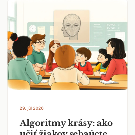
29. júl 2026
Algoritmy krásy: ako
učiť žiakov sebaúcte