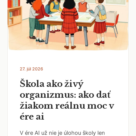
27. júl 2026
Škola ako živý
organizmus: ako dať
žiakom reálnu moc v
ére ai
V ére AI už nie je úlohou školy len