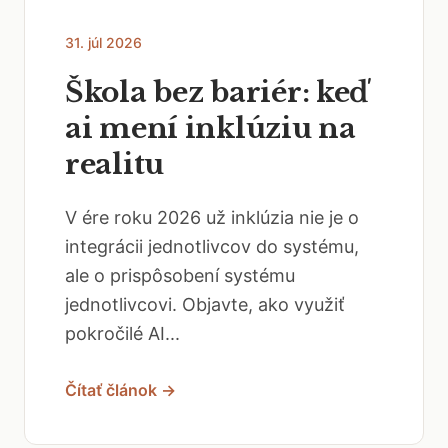
31. júl 2026
Škola bez bariér: keď
ai mení inklúziu na
realitu
V ére roku 2026 už inklúzia nie je o
integrácii jednotlivcov do systému,
ale o prispôsobení systému
jednotlivcovi. Objavte, ako využiť
pokročilé AI...
Čítať článok →