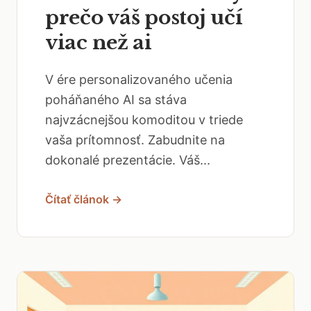
prečo váš postoj učí
viac než ai
V ére personalizovaného učenia
poháňaného AI sa stáva
najvzácnejšou komoditou v triede
vaša prítomnosť. Zabudnite na
dokonalé prezentácie. Váš...
Čítať článok →