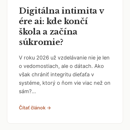
Digitálna intimita v
ére ai: kde končí
škola a začína
súkromie?
V roku 2026 už vzdelávanie nie je len
o vedomostiach, ale o dátach. Ako
však chrániť integritu dieťaťa v
systéme, ktorý o ňom vie viac než on
sám?...
Čítať článok →