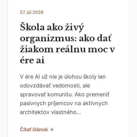
27. júl 2026
Škola ako živý
organizmus: ako dať
žiakom reálnu moc v
ére ai
V ére AI už nie je úlohou školy len
odovzdávať vedomosti, ale
spravovať komunitu. Ako premeniť
pasívnych príjemcov na aktívnych
architektov vlastného...
Čítať článok →