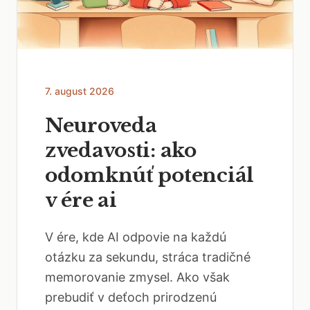
7. august 2026
Neuroveda
zvedavosti: ako
odomknúť potenciál
v ére ai
V ére, kde AI odpovie na každú
otázku za sekundu, stráca tradičné
memorovanie zmysel. Ako však
prebudiť v deťoch prirodzenú