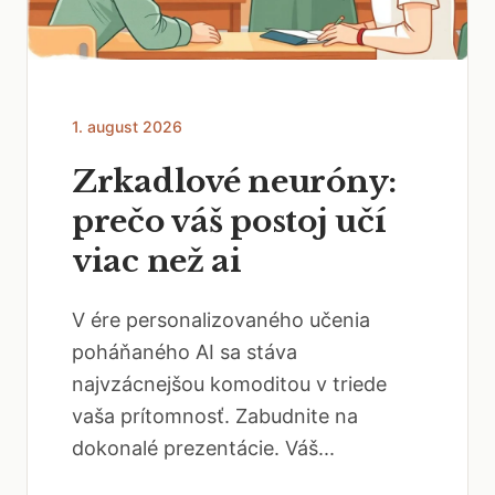
1. august 2026
Zrkadlové neuróny:
prečo váš postoj učí
viac než ai
V ére personalizovaného učenia
poháňaného AI sa stáva
najvzácnejšou komoditou v triede
vaša prítomnosť. Zabudnite na
dokonalé prezentácie. Váš...