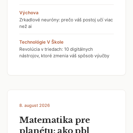
Výchova
Zrkadlové neuróny: prečo váš postoj učí viac
než ai
Technológie V Škole
Revolúcia v triedach: 10 digitálnych
nástrojov, ktoré zmenia váš spôsob výučby
8. august 2026
Matematika pre
planétu: ako pbl