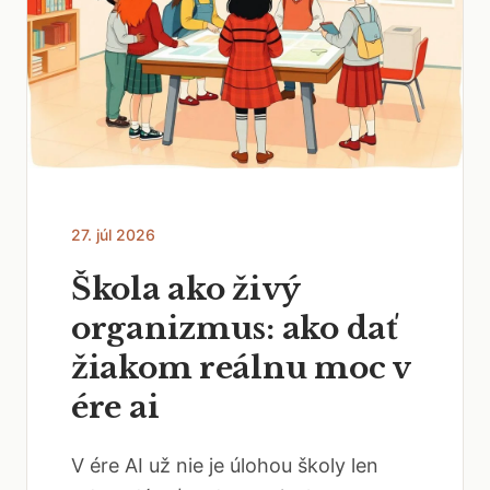
27. júl 2026
Škola ako živý
organizmus: ako dať
žiakom reálnu moc v
ére ai
V ére AI už nie je úlohou školy len