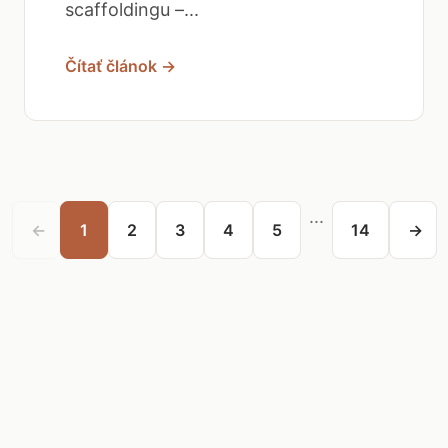
scaffoldingu –...
Čítať článok →
...
←
1
2
3
4
5
14
→