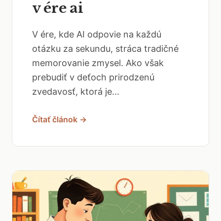
v ére ai
V ére, kde AI odpovie na každú
otázku za sekundu, stráca tradičné
memorovanie zmysel. Ako však
prebudiť v deťoch prirodzenú
zvedavosť, ktorá je...
Čítať článok →