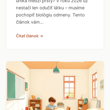
uniká medzi prsty? V roku 2026 už
nestačí len odučiť látku – musíme
pochopiť biológiu odmeny. Tento
článok vám...
Čítať článok →