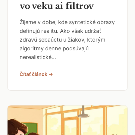
vo veku ai filtrov
Žijeme v dobe, kde syntetické obrazy
definujú realitu. Ako však udržať
zdravú sebaúctu u žiakov, ktorým
algoritmy denne podsúvajú
nerealistické...
Čítať článok →