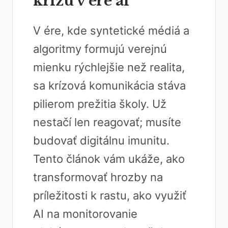
krízu v ére ai
V ére, kde syntetické médiá a
algoritmy formujú verejnú
mienku rýchlejšie než realita,
sa krízová komunikácia stáva
pilierom prežitia školy. Už
nestačí len reagovať; musíte
budovať digitálnu imunitu.
Tento článok vám ukáže, ako
transformovať hrozby na
príležitosti k rastu, ako využiť
AI na monitorovanie