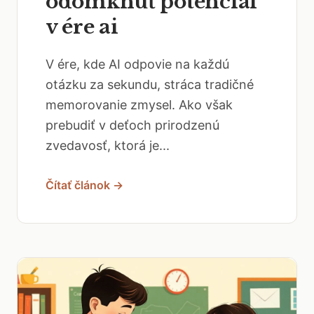
odomknúť potenciál
v ére ai
V ére, kde AI odpovie na každú
otázku za sekundu, stráca tradičné
memorovanie zmysel. Ako však
prebudiť v deťoch prirodzenú
zvedavosť, ktorá je...
Čítať článok →