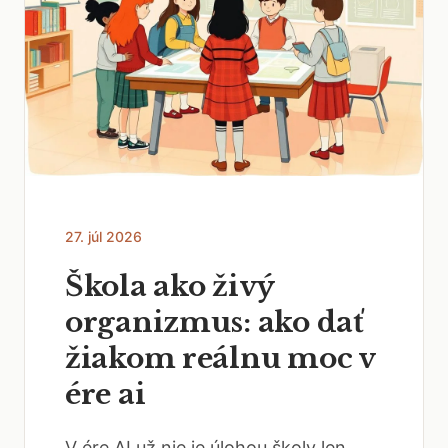
27. júl 2026
Škola ako živý
organizmus: ako dať
žiakom reálnu moc v
ére ai
V ére AI už nie je úlohou školy len