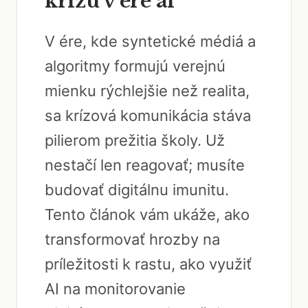
krízu v ére ai
V ére, kde syntetické médiá a
algoritmy formujú verejnú
mienku rýchlejšie než realita,
sa krízová komunikácia stáva
pilierom prežitia školy. Už
nestačí len reagovať; musíte
budovať digitálnu imunitu.
Tento článok vám ukáže, ako
transformovať hrozby na
príležitosti k rastu, ako využiť
AI na monitorovanie