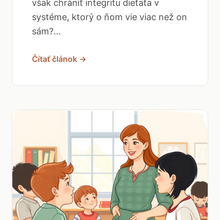
však chrániť integritu dieťaťa v
systéme, ktorý o ňom vie viac než on
sám?...
Čítať článok →