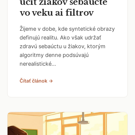
učiť žiakov sebaúcte
vo veku ai filtrov
Žijeme v dobe, kde syntetické obrazy
definujú realitu. Ako však udržať
zdravú sebaúctu u žiakov, ktorým
algoritmy denne podsúvajú
nerealistické...
Čítať článok →