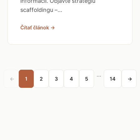
informácií. Objavte stratégiu
scaffoldingu –...
Čítať článok →
...
←
1
2
3
4
5
14
→