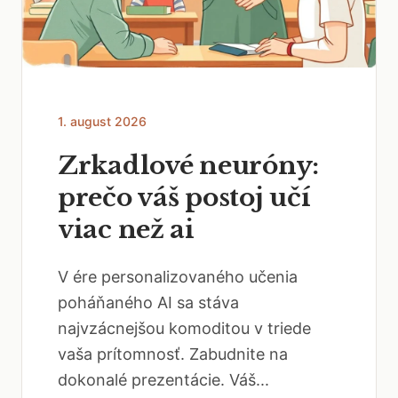
1. august 2026
Zrkadlové neuróny:
prečo váš postoj učí
viac než ai
V ére personalizovaného učenia
poháňaného AI sa stáva
najvzácnejšou komoditou v triede
vaša prítomnosť. Zabudnite na
dokonalé prezentácie. Váš...