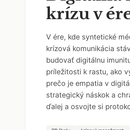
krízu v ére
V ére, kde syntetické méd
krízová komunikácia stáva
budovať digitálnu imunit
príležitosti k rastu, ako
prečo je empatia v digit
strategický náskok a chrá
ďalej a osvojte si proto