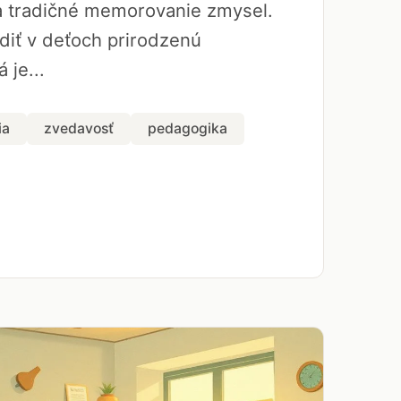
a tradičné memorovanie zmysel.
diť v deťoch prirodzenú
 je...
ia
zvedavosť
pedagogika