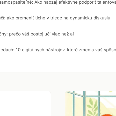
 samospasiteľné: Ako naozaj efektívne podporiť talentov
učí: ako premeniť ticho v triede na dynamickú diskusiu
ny: prečo váš postoj učí viac než ai
riedach: 10 digitálnych nástrojov, ktoré zmenia váš spôs