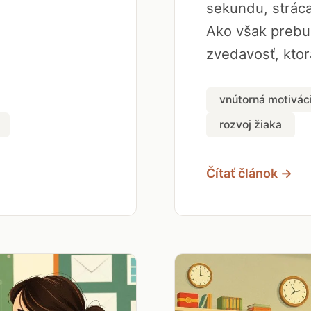
sekundu, strác
Ako však prebu
zvedavosť, ktorá
vnútorná motivác
rozvoj žiaka
Čítať článok →