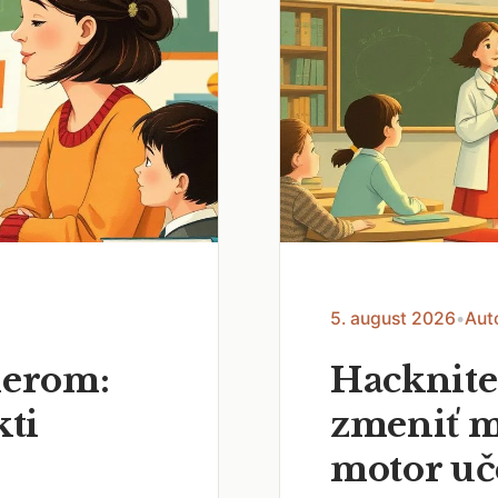
5. august 2026
•
Aut
nerom:
Hacknite
kti
zmeniť m
motor uč