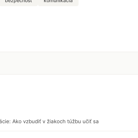
bezpečnosť
komunikácia
cie: Ako vzbudiť v žiakoch túžbu učiť sa