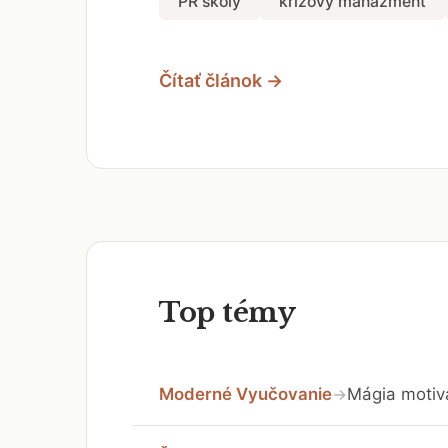
PR školy
krízový manažment
Čítať článok →
Top témy
Moderné Vyučovanie
Mágia motivá
→