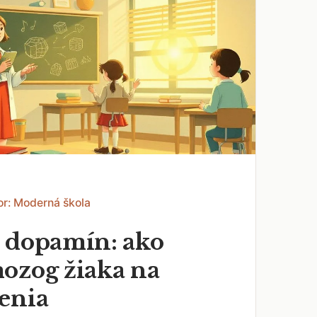
or: Moderná škola
 dopamín: ako
ozog žiaka na
enia