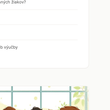
aných žiakov?
ob výučby