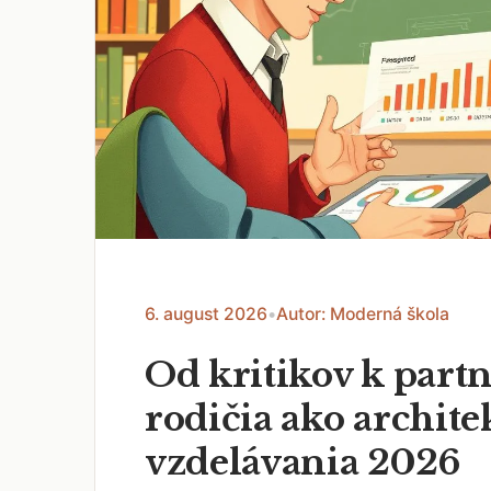
6. august 2026
•
Autor: Moderná škola
Od kritikov k part
rodičia ako archite
vzdelávania 2026