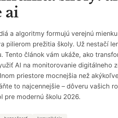
 ai
iá a algoritmy formujú verejnú mienku r
 pilierom prežitia školy. Už nestačí l
u. Tento článok vám ukáže, ako transf
 využiť AI na monitorovanie digitálneho 
álnom priestore mocnejšia než akýkoľve
ňte to najcennejšie – dôveru vašich ro
kol pre modernú školu 2026.