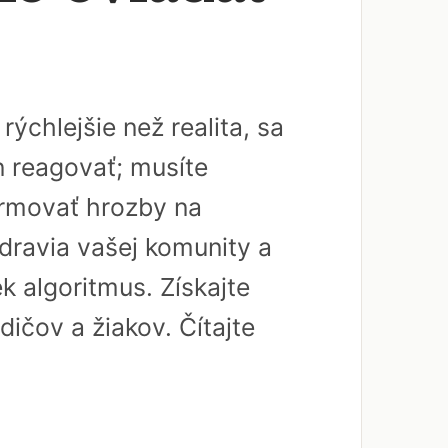
ýchlejšie než realita, sa
en reagovať; musíte
ormovať hrozby na
zdravia vašej komunity a
k algoritmus. Získajte
dičov a žiakov. Čítajte