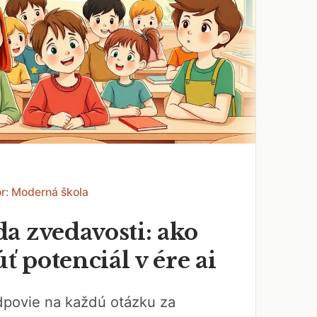
r: Moderná škola
a zvedavosti: ako
 potenciál v ére ai
dpovie na každú otázku za