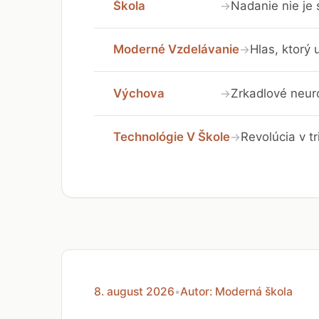
Škola
Nadanie nie je
→
Moderné Vzdelávanie
Hlas, ktorý 
→
Výchova
Zrkadlové neuró
→
Technológie V Škole
Revolúcia v t
→
8. august 2026
•
Autor: Moderná škola