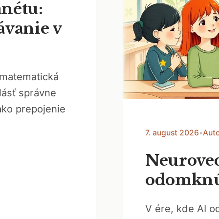
nétu:
ávanie v
a matematická
lásť správne
ako prepojenie
7. august 2026
•
Auto
Neuroved
odomknúť
V ére, kde AI o