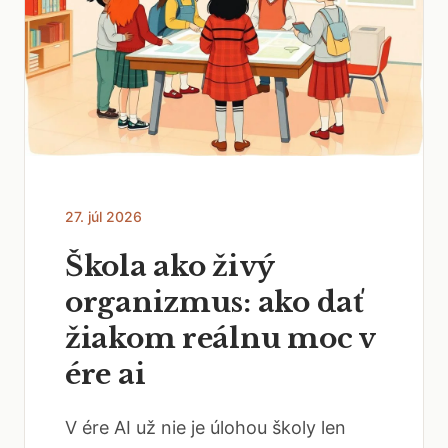
27. júl 2026
Škola ako živý
organizmus: ako dať
žiakom reálnu moc v
ére ai
V ére AI už nie je úlohou školy len