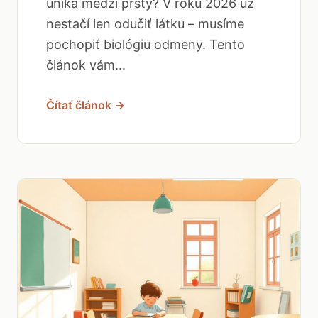
uniká medzi prsty? V roku 2026 už
nestačí len odučiť látku – musíme
pochopiť biológiu odmeny. Tento
článok vám...
Čítať článok →