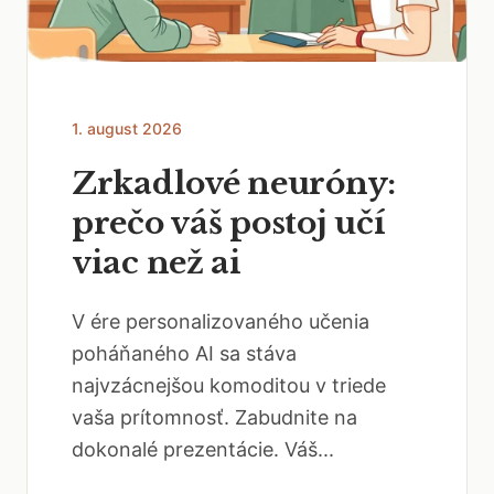
1. august 2026
Zrkadlové neuróny:
prečo váš postoj učí
viac než ai
V ére personalizovaného učenia
poháňaného AI sa stáva
najvzácnejšou komoditou v triede
vaša prítomnosť. Zabudnite na
dokonalé prezentácie. Váš...