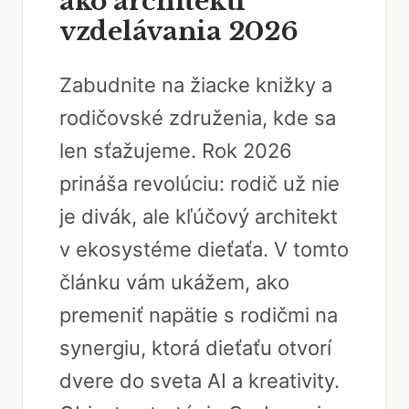
ako architekti
vzdelávania 2026
Zabudnite na žiacke knižky a
rodičovské združenia, kde sa
len sťažujeme. Rok 2026
prináša revolúciu: rodič už nie
je divák, ale kľúčový architekt
v ekosystéme dieťaťa. V tomto
článku vám ukážem, ako
premeniť napätie s rodičmi na
synergiu, ktorá dieťaťu otvorí
dvere do sveta AI a kreativity.