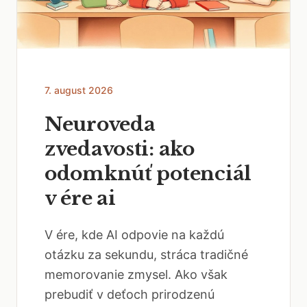
7. august 2026
Neuroveda
zvedavosti: ako
odomknúť potenciál
v ére ai
V ére, kde AI odpovie na každú
otázku za sekundu, stráca tradičné
memorovanie zmysel. Ako však
prebudiť v deťoch prirodzenú