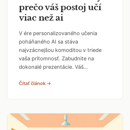
prečo váš postoj učí
viac než ai
V ére personalizovaného učenia
poháňaného AI sa stáva
najvzácnejšou komoditou v triede
vaša prítomnosť. Zabudnite na
dokonalé prezentácie. Váš...
Čítať článok →