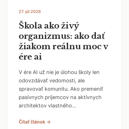
27. júl 2026
Škola ako živý
organizmus: ako dať
žiakom reálnu moc v
ére ai
V ére AI už nie je úlohou školy len
odovzdávať vedomosti, ale
spravovať komunitu. Ako premeniť
pasívnych príjemcov na aktívnych
architektov vlastného...
Čítať článok →