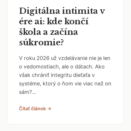
Digitálna intimita v
ére ai: kde končí
škola a začína
súkromie?
V roku 2026 už vzdelávanie nie je len
o vedomostiach, ale o dátach. Ako
však chrániť integritu dieťaťa v
systéme, ktorý o ňom vie viac než on
sám?...
Čítať článok →