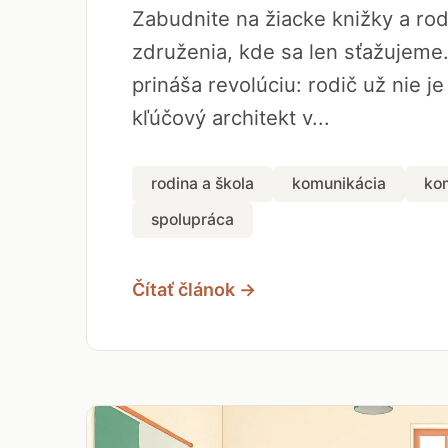
Zabudnite na žiacke knižky a ro
združenia, kde sa len sťažujeme
prináša revolúciu: rodič už nie je
kľúčový architekt v...
rodina a škola
komunikácia
ko
spolupráca
Čítať článok →