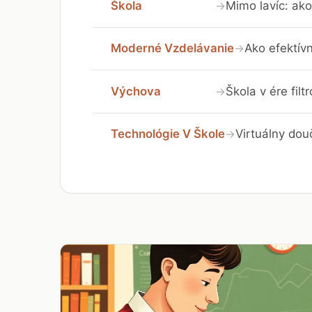
Škola
Mimo lavíc: ako
→
Moderné Vzdelávanie
Ako efektívn
→
Výchova
Škola v ére fil
→
Technológie V Škole
Virtuálny dou
→