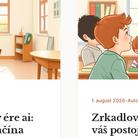
1. august 2026
•
Auto
 ére ai:
Zrkadlov
ačína
váš posto