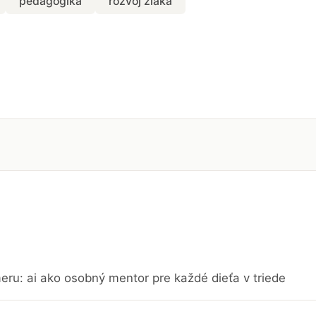
pedagogika
rozvoj žiaka
eru: ai ako osobný mentor pre každé dieťa v triede