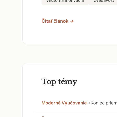
vnútorná motivácia
zvedavosť
Čítať článok →
Top témy
Moderné Vyučovanie
Koniec priem
→