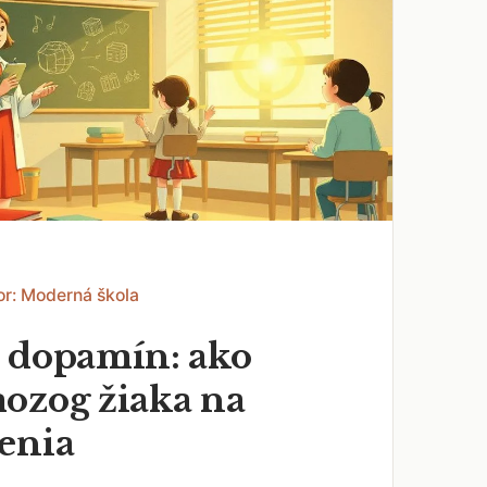
or: Moderná škola
 dopamín: ako
ozog žiaka na
enia