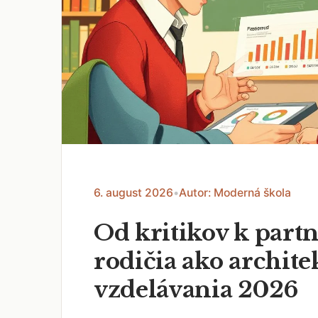
6. august 2026
•
Autor: Moderná škola
Od kritikov k part
rodičia ako archite
vzdelávania 2026