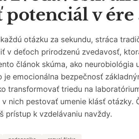
potenciál v ére 
a každú otázku za sekundu, stráca tra
iť v deťoch prirodzenú zvedavosť, kto
nto článok skúma, ako neurobiológia 
čo je emocionálna bezpečnosť základ
o transformovať triedu na laboratórium
 v nich pestovať umenie klásť otázky. Č
áš prístup k vzdelávaniu navždy.