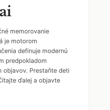
ai
dičné memorovanie
rá je motorom
učenia definuje modernú
ným predpokladom
 objavov. Prestaňte deti
ítajte ďalej a objavte