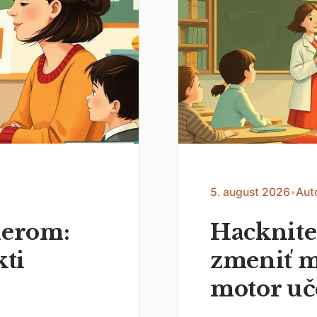
5. august 2026
•
Aut
nerom:
Hacknite
kti
zmeniť m
motor uč