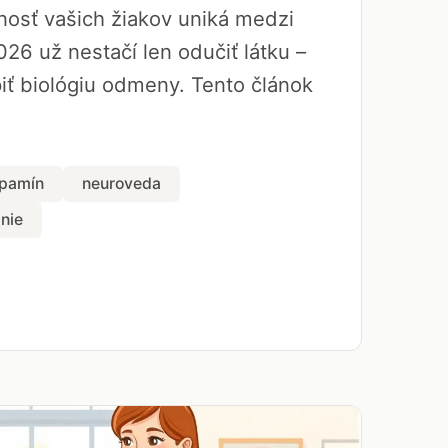
rnosť vašich žiakov uniká medzi
026 už nestačí len odučiť látku –
ť biológiu odmeny. Tento článok
pamín
neuroveda
nie