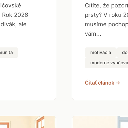
dičovské
Cítite, že pozo
. Rok 2026
prsty? V roku 2
 divák, ale
musíme pochopi
vám...
munita
motivácia
do
moderné vyučova
Čítať článok →