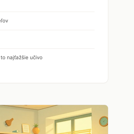
eľov
to najťažšie učivo