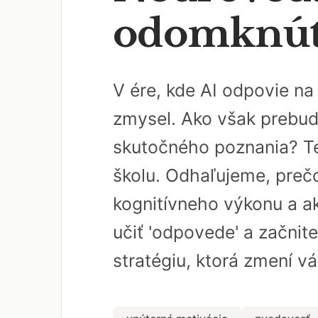
odomknúť 
V ére, kde AI odpovie n
zmysel. Ako však prebud
skutočného poznania? Te
školu. Odhaľujeme, pre
kognitívneho výkonu a ak
učiť 'odpovede' a začnite
stratégiu, ktorá zmení v