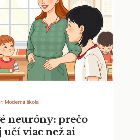
r: Moderná škola
é neuróny: prečo
j učí viac než ai