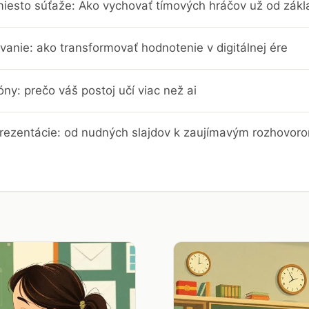
iesto súťaže: Ako vychovať tímových hráčov už od zákl
vanie: ako transformovať hodnotenie v digitálnej ére
ny: prečo váš postoj učí viac než ai
prezentácie: od nudných slajdov k zaujímavým rozhovor