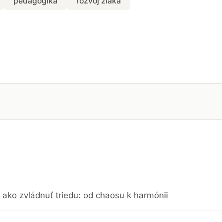
pedagogika
rozvoj žiaka
ako zvládnuť triedu: od chaosu k harmónii