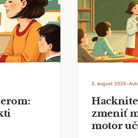
5. august 2026
•
Aut
nerom:
Hacknite
kti
zmeniť m
motor uč