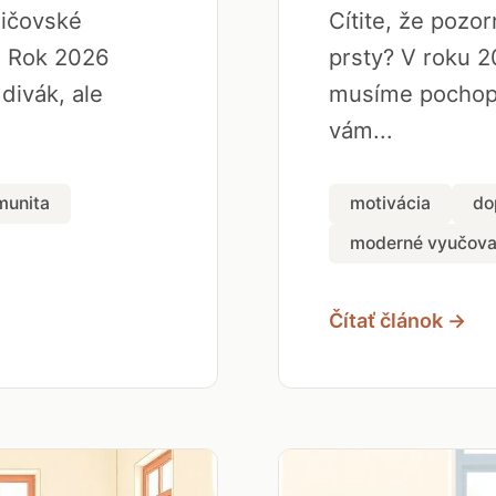
dičovské
Cítite, že pozo
. Rok 2026
prsty? V roku 2
 divák, ale
musíme pochopi
vám...
munita
motivácia
do
moderné vyučova
Čítať článok →