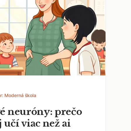
r: Moderná škola
é neuróny: prečo
j učí viac než ai