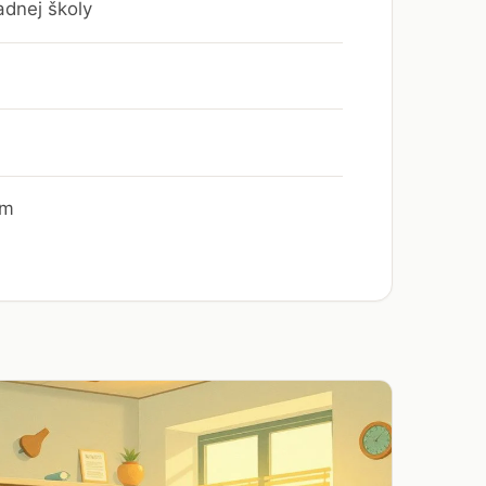
adnej školy
om