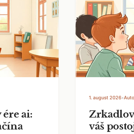
1. august 2026
•
Auto
 ére ai:
Zrkadlov
ačína
váš posto