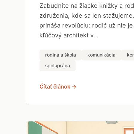
Zabudnite na žiacke knižky a ro
združenia, kde sa len sťažujeme
prináša revolúciu: rodič už nie je
kľúčový architekt v...
rodina a škola
komunikácia
ko
spolupráca
Čítať článok →