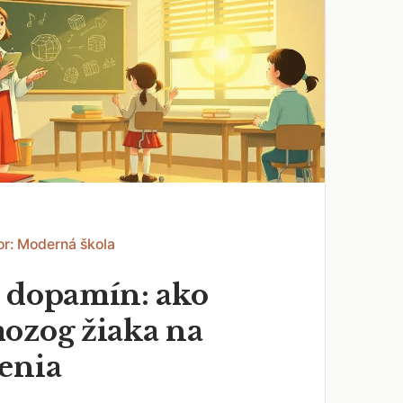
or: Moderná škola
 dopamín: ako
ozog žiaka na
enia