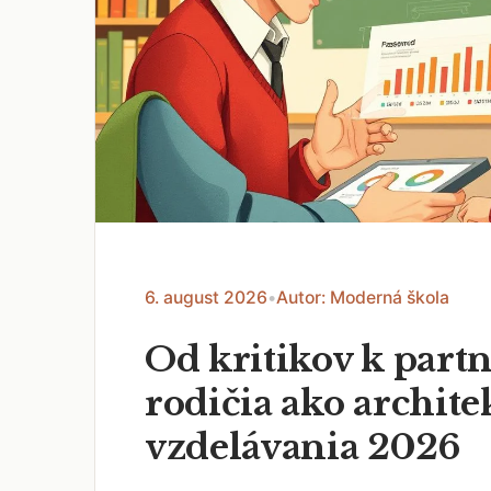
6. august 2026
•
Autor: Moderná škola
Od kritikov k part
rodičia ako archite
vzdelávania 2026