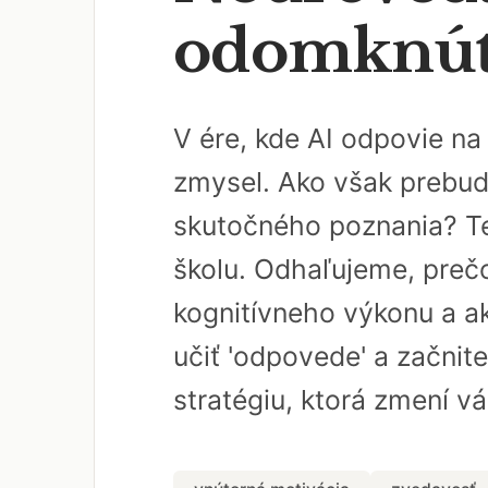
odomknúť 
V ére, kde AI odpovie n
zmysel. Ako však prebud
skutočného poznania? Te
školu. Odhaľujeme, pre
kognitívneho výkonu a ak
učiť 'odpovede' a začnite
stratégiu, ktorá zmení v