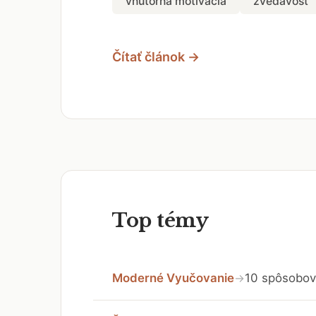
vnútorná motivácia
zvedavosť
Čítať článok →
Top témy
Moderné Vyučovanie
10 spôsobov 
→