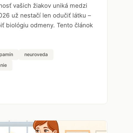
rnosť vašich žiakov uniká medzi
026 už nestačí len odučiť látku –
ť biológiu odmeny. Tento článok
pamín
neuroveda
nie