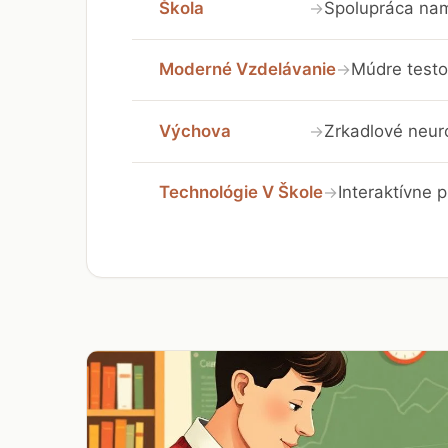
Škola
Spolupráca nam
→
Moderné Vzdelávanie
Múdre testo
→
Výchova
Zrkadlové neuró
→
Technológie V Škole
Interaktívne 
→