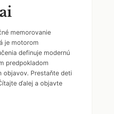
ai
dičné memorovanie
rá je motorom
učenia definuje modernú
ným predpokladom
 objavov. Prestaňte deti
ítajte ďalej a objavte